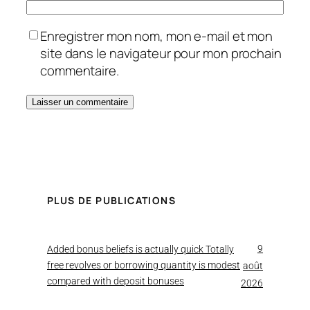
Enregistrer mon nom, mon e-mail et mon
site dans le navigateur pour mon prochain
commentaire.
PLUS DE PUBLICATIONS
9
Added bonus beliefs is actually quick Totally
free revolves or borrowing quantity is modest
août
compared with deposit bonuses
2026