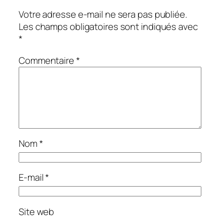
Votre adresse e-mail ne sera pas publiée.
Les champs obligatoires sont indiqués avec
*
Commentaire
*
Nom
*
E-mail
*
Site web