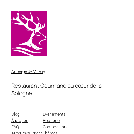
Auberge de Villeny
Restaurant Gourmand au cœur de la
Sologne
Blog
Évènements
À propos
Boutique
FAQ
Compositions
Auteurs/autrices
Thèmes