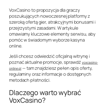
VoxCasino to propozycja dla graczy
poszukujących nowoczesnej platformy z
szeroką ofertą gier, atrakcyjnymi bonusami i
przejrzystymi zasadami. W artykule
omawiamy kluczowe elementy serwisu, aby
pomóc w świadomym wyborze kasyna
online.
Jeśli chcesz odwiedzić oficjalną witrynę i
poznać aktualne promocje, sprawdź
voxcasino-
— tam znajdziesz pełen opis oferty,
online.pl
regulaminy oraz informacje o dostępnych
metodach płatności.
Dlaczego warto wybrać
VoxCasino?