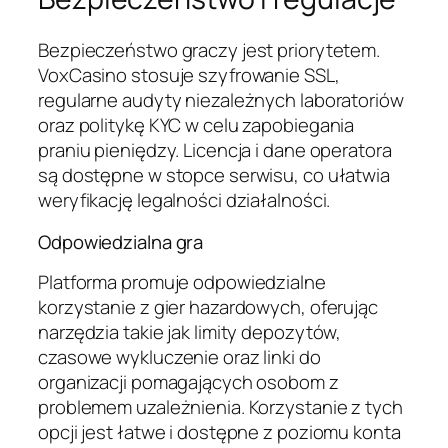
Bezpieczeństwo graczy jest priorytetem.
VoxCasino stosuje szyfrowanie SSL,
regularne audyty niezależnych laboratoriów
oraz politykę KYC w celu zapobiegania
praniu pieniędzy. Licencja i dane operatora
są dostępne w stopce serwisu, co ułatwia
weryfikację legalności działalności.
Odpowiedzialna gra
Platforma promuje odpowiedzialne
korzystanie z gier hazardowych, oferując
narzędzia takie jak limity depozytów,
czasowe wykluczenie oraz linki do
organizacji pomagających osobom z
problemem uzależnienia. Korzystanie z tych
opcji jest łatwe i dostępne z poziomu konta