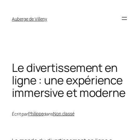
Auberge de Villeny
Le divertissement en
ligne : une expérience
immersive et moderne
Écrit par
dans
Philippe
Non classé