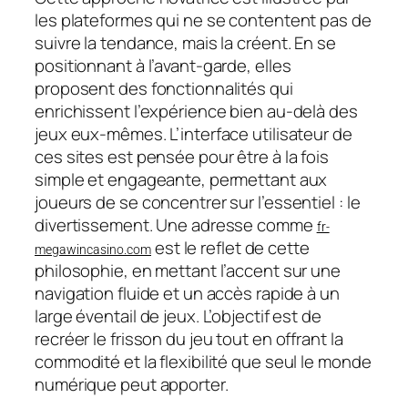
les plateformes qui ne se contentent pas de
suivre la tendance, mais la créent. En se
positionnant à l’avant-garde, elles
proposent des fonctionnalités qui
enrichissent l’expérience bien au-delà des
jeux eux-mêmes. L’interface utilisateur de
ces sites est pensée pour être à la fois
simple et engageante, permettant aux
joueurs de se concentrer sur l’essentiel : le
divertissement. Une adresse comme
fr-
est le reflet de cette
megawincasino.com
philosophie, en mettant l’accent sur une
navigation fluide et un accès rapide à un
large éventail de jeux. L’objectif est de
recréer le frisson du jeu tout en offrant la
commodité et la flexibilité que seul le monde
numérique peut apporter.