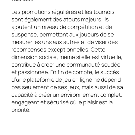
Les promotions régulières et les tournois
sont également des atouts majeurs. Ils
ajoutent un niveau de compétition et de
suspense, permettant aux joueurs de se
mesurer les uns aux autres et de viser des
récompenses exceptionnelles. Cette
dimension sociale, même si elle est virtuelle,
contribue à créer une communauté soudée
et passionnée. En fin de compte, le succès
d’une plateforme de jeu en ligne ne dépend
pas seulement de ses jeux, mais aussi de sa
capacité à créer un environnement complet,
engageant et sécurisé où le plaisir est la
priorité.