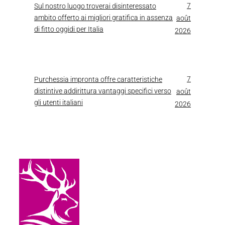
7
Sul nostro luogo troverai disinteressato
ambito offerto ai migliori gratifica in assenza
août
di fitto oggidi per Italia
2026
7
Purchessia impronta offre caratteristiche
distintive addirittura vantaggi specifici verso
août
gli utenti italiani
2026