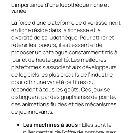
L’importance d’une ludothèque riche et
variée
La force d’une plateforme de divertissement
en ligne réside dans la richesse et la
diversité de sa ludothèque. Pour attirer et
retenir les joueurs, il est essentiel de
proposer un catalogue constamment mis à
jour et de haute qualité. Les meilleures
plateformes s’associent aux développeurs
de logiciels les plus créatifs de l’industrie
pour offrir une variété de titres qui
répondent à tous les goûts. Ces jeux se
distinguent par des graphismes de pointe,
des animations fluides et des mécanismes
de jeu innovants.
Les machines à sous :
Elles sont le
pilier central de l’offre de nombreuses