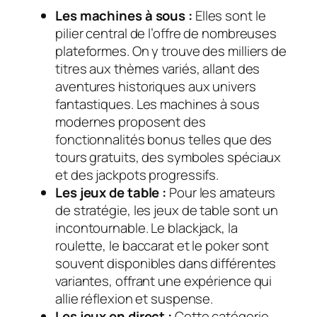
Les machines à sous :
Elles sont le
pilier central de l’offre de nombreuses
plateformes. On y trouve des milliers de
titres aux thèmes variés, allant des
aventures historiques aux univers
fantastiques. Les machines à sous
modernes proposent des
fonctionnalités bonus telles que des
tours gratuits, des symboles spéciaux
et des jackpots progressifs.
Les jeux de table :
Pour les amateurs
de stratégie, les jeux de table sont un
incontournable. Le blackjack, la
roulette, le baccarat et le poker sont
souvent disponibles dans différentes
variantes, offrant une expérience qui
allie réflexion et suspense.
Les jeux en direct :
Cette catégorie