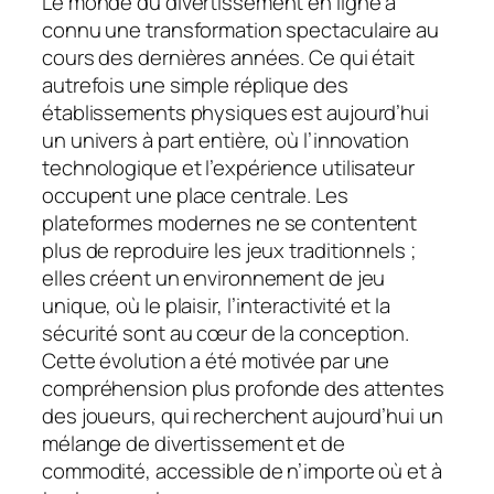
Le monde du divertissement en ligne a
connu une transformation spectaculaire au
cours des dernières années. Ce qui était
autrefois une simple réplique des
établissements physiques est aujourd’hui
un univers à part entière, où l’innovation
technologique et l’expérience utilisateur
occupent une place centrale. Les
plateformes modernes ne se contentent
plus de reproduire les jeux traditionnels ;
elles créent un environnement de jeu
unique, où le plaisir, l’interactivité et la
sécurité sont au cœur de la conception.
Cette évolution a été motivée par une
compréhension plus profonde des attentes
des joueurs, qui recherchent aujourd’hui un
mélange de divertissement et de
commodité, accessible de n’importe où et à