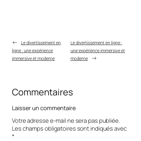
←
Le divertissement en
Le divertissement en ligne :
ligne : une expérience
une expérience immersive et
→
immersive et moderne
moderne
Commentaires
Laisser un commentaire
Votre adresse e-mail ne sera pas publiée.
Les champs obligatoires sont indiqués avec
*