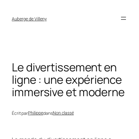
Auberge de Villeny
Le divertissement en
ligne : une expérience
immersive et moderne
Écrit par
dans
Philippe
Non classé