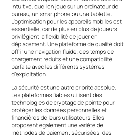
intuitive, que l’on joue sur un ordinateur de
bureau, un smartphone ou une tablette.
L’optimisation pour les appareils mobiles est
essentielle, car de plus en plus de joueurs
privilégient la flexibilité de jouer en
déplacement. Une plateforme de qualité doit
offrir une navigation fluide, des temps de
chargement réduits et une compatibilité
parfaite avec les différents systèmes
d’exploitation.
La sécurité est une autre priorité absolue.
Les plateformes fiables utilisent des
technologies de cryptage de pointe pour
protéger les données personnelles et
financières de leurs utilisateurs. Elles
proposent également une variété de
méthodes de paiement sécurisées, des