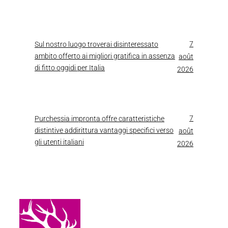
7
Sul nostro luogo troverai disinteressato
ambito offerto ai migliori gratifica in assenza
août
di fitto oggidi per Italia
2026
7
Purchessia impronta offre caratteristiche
distintive addirittura vantaggi specifici verso
août
gli utenti italiani
2026