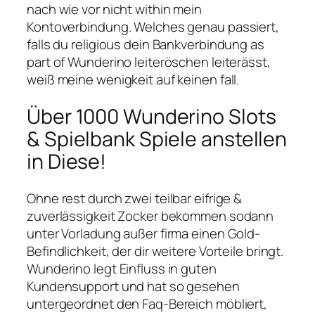
nach wie vor nicht within mein
Kontoverbindung. Welches genau passiert,
falls du religious dein Bankverbindung as
part of Wunderino leiteröschen leiterässt,
weiß meine wenigkeit auf keinen fall.
Über 1000 Wunderino Slots
& Spielbank Spiele anstellen
in Diese!
Ohne rest durch zwei teilbar eifrige &
zuverlässigkeit Zocker bekommen sodann
unter Vorladung außer firma einen Gold-
Befindlichkeit, der dir weitere Vorteile bringt.
Wunderino legt Einfluss in guten
Kundensupport und hat so gesehen
untergeordnet den Faq-Bereich möbliert,