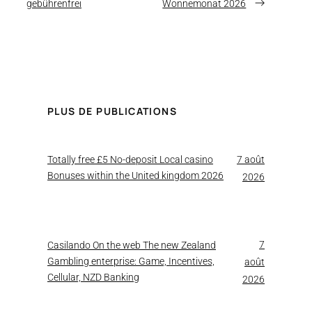
→
gebührenfrei
Wonnemonat 2026
PLUS DE PUBLICATIONS
Totally free £5 No-deposit Local casino
7 août
Bonuses within the United kingdom 2026
2026
7
Casilando On the web The new Zealand
Gambling enterprise: Game, Incentives,
août
Cellular, NZD Banking
2026