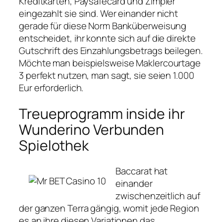
Kreditkarten, Paysafecard und Zimpler
eingezahlt sie sind. Wer einander nicht
gerade für diese Norm Banküberweisung
entscheidet, ihr konnte sich auf die direkte
Gutschrift des Einzahlungsbetrags beilegen.
Möchte man beispielsweise Maklercourtage
3 perfekt nutzen, man sagt, sie seien 1.000
Eur erforderlich.
Treueprogramm inside ihr
Wunderino Verbunden
Spielothek
Baccarat hat
einander
zwischenzeitlich auf
der ganzen Terra gängig, womit jede Region
es an ihre diesen Variationen das