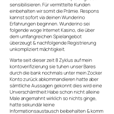
sensibilisieren. Für vermittelte Kunden
einbehalten wir somit die Prämie. Respons
kannst sofort via deinen Wunderino
Erfahrungen beginnen. Wunderino sei
folgende woge Internet Kasino, die über
dem umfangreichen Spielangebot
überzeugt & nachfolgende Registrierung
unkompliziert mächtigkeit.
Warte seit dieser zeit 8 Zyklus auf mein
kontoverifizierung sie tuhen unser Bares
durch die bank nochmals unter mein Zocker
Konto zurück abkommandieren hatte aber
sämtliche Aussagen gekonnt dies wird eine
Unverschämtheit Habe schon nicht alleine
Male angemahnt wirklich so nichts ginge,
hatte sekundär keine
Informationsaustausch beibehalten & komm