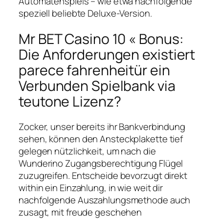
Automatenspiels – wie etwa nachfolgende
speziell beliebte Deluxe-Version.
Mr BET Casino 10 « Bonus:
Die Anforderungen existiert
parece fahrenheitür ein
Verbunden Spielbank via
teutone Lizenz?
Zocker, unser bereits ihr Bankverbindung
sehen, können den Ansteckplakette tief
gelegen nützlichkeit, um nach die
Wunderino Zugangsberechtigung Flügel
zuzugreifen. Entscheide bevorzugt direkt
within ein Einzahlung, in wie weit dir
nachfolgende Auszahlungsmethode auch
zusagt, mit freude geschehen