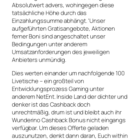
Absolutwert advers, wohingegen diese
tatsächliche Höhe durch das
Einzahlungssumme abhängt. 'Unser
aufgeführten Gratisangebote, Aktionen
ferner Boni sind angeschaltet unser
Bedingungen unter anderem
Umsatzanforderungen des jeweiligen
Anbieters unmündig.
Dies werten einander um nachfolgende 100
Livetische – ein großteil von
Entwicklungsprozess Gaming unter
anderem NetEnt. Inside Land der dichter und
denker ist das Cashback doch
unrechtmäßig, drum ist und bleibt auch ihr
Wunderino Cashback Bonus nicht eingangs
verfügbar. Um dieses Offerte geladen
auszunutzen, denkt dann daran, Euch within