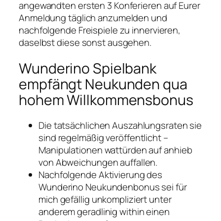
angewandten ersten 3 Konferieren auf Eurer
Anmeldung täglich anzumelden und
nachfolgende Freispiele zu innervieren,
daselbst diese sonst ausgehen.
Wunderino Spielbank
empfängt Neukunden qua
hohem Willkommensbonus
Die tatsächlichen Auszahlungsraten sie
sind regelmäßig veröffentlicht –
Manipulationen wattürden auf anhieb
von Abweichungen auffallen.
Nachfolgende Aktivierung des
Wunderino Neukundenbonus sei für
mich gefällig unkompliziert unter
anderem geradlinig within einen