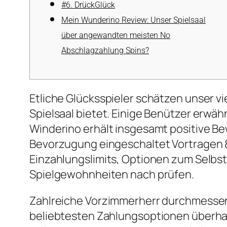
#6. DrückGlück
Mein Wunderino Review: Unser Spielsaal
über angewandten meisten No
Abschlagzahlung Spins?
Etliche Glücksspieler schätzen unser v
Spielsaal bietet. Einige Benützer erw
Winderino erhält insgesamt positive Be
Bevorzugung eingeschaltet Vortragen 
Einzahlungslimits, Optionen zum Selbst
Spielgewohnheiten nach prüfen.
Zahlreiche Vorzimmerherr durchmesser e
beliebtesten Zahlungsoptionen überhaupt