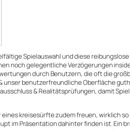
ielfältige Spielauswahl und diese reibungslos
ähnen noch gelegentliche Verzögerungen insi
wertungen durch Benutzern, die oft die großb
& unser benutzerfreundliche Oberfläche gut
ausschluss & Realitätsprüfungen, damit Spiel
ines kreisesürfte zudem freuen, wirklich so 
 im Präsentation dahinter finden ist. Ein bre