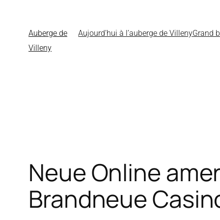
Auberge de
Aujourd’hui à l’auberge de Villeny
Grand b
Villeny
Neue Online amer
Brandneue Casi