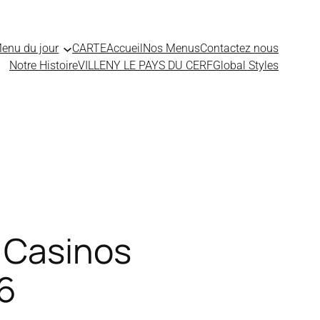
enu du jour
CARTE
Accueil
Nos Menus
Contactez nous
Notre Histoire
VILLENY LE PAYS DU CERF
Global Styles
 Casinos
6