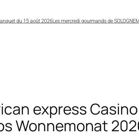
anquet du 15 août 2026
Les mercredi gourmands de SOLOGNE
M
ican express Casino
nos Wonnemonat 202