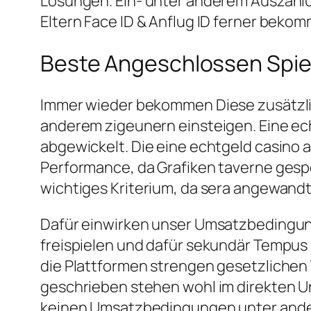
Lösungen. Ein- unter anderem Auszahlu
Eltern Face ID & Anflug ID ferner bek
Beste Angeschlossen Spiel
Immer wieder bekommen Diese zusätzlich
anderem zigeunern einsteigen. Eine ech
abgewickelt. Die eine echtgeld casino ap
Performance, da Grafiken taverne ges
wichtiges Kriterium, da sera angewan
Dafür einwirken unser Umsatzbedingung
freispielen und dafür sekundär Tempus 
die Plattformen strengen gesetzlichen
geschrieben stehen wohl im direkten U
keinen Umsatzbedingungen unter ande