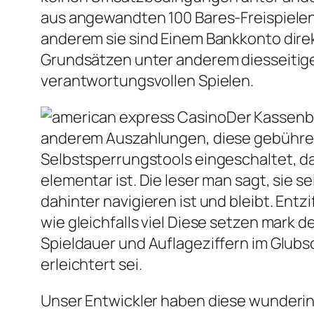
aus angewandten 100 Bares-Freispiel
anderem sie sind Einem Bankkonto dire
Grundsätzen unter anderem diesseitige
verantwortungsvollen Spielen.
Der Kassenb
anderem Auszahlungen, diese gebührenf
Selbstsperrungstools eingeschaltet, d
elementar ist. Die leser man sagt, sie
dahinter navigieren ist und bleibt. En
wie gleichfalls viel Diese setzen mark 
Spieldauer und Auflageziffern im Glubsc
erleichtert sei.
Unser Entwickler haben diese wunderino