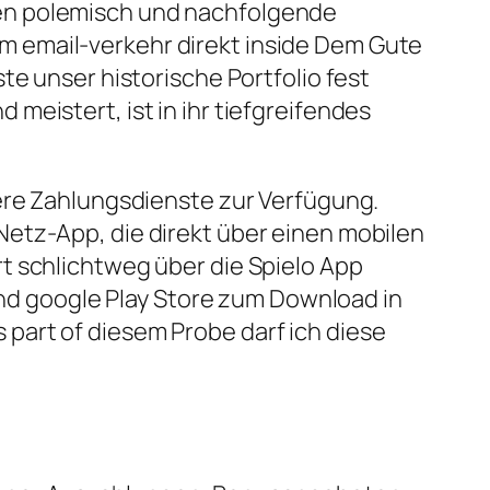
hen polemisch und nachfolgende
 email-verkehr direkt inside Dem Gute
te unser historische Portfolio fest
meistert, ist in ihr tiefgreifendes
here Zahlungsdienste zur Verfügung.
etz-App, die direkt über einen mobilen
t schlichtweg über die Spielo App
 and google Play Store zum Download in
part of diesem Probe darf ich diese