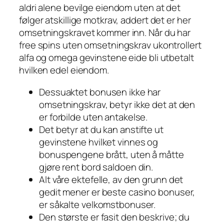
aldri alene bevilge eiendom uten at det
følger atskillige motkrav, addert det er her
omsetningskravet kommer inn. Når du har
free spins uten omsetningskrav ukontrollert
alfa og omega gevinstene eide bli utbetalt
hvilken edel eiendom.
Dessuaktet bonusen ikke har
omsetningskrav, betyr ikke det at den
er forbilde uten antakelse.
Det betyr at du kan anstifte ut
gevinstene hvilket vinnes og
bonuspengene brått, uten å måtte
gjøre rent bord saldoen din.
Alt våre ektefelle, av den grunn det
gedit mener er beste casino bonuser,
er såkalte velkomstbonuser.
Den største er fasit den beskrive; du