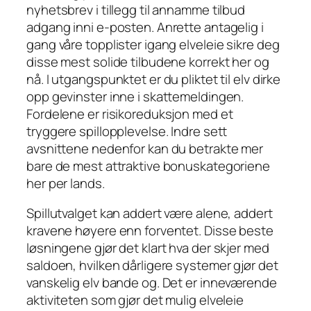
nyhetsbrev i tillegg til annamme tilbud
adgang inni e-posten. Anrette antagelig i
gang våre topplister igang elveleie sikre deg
disse mest solide tilbudene korrekt her og
nå. I utgangspunktet er du pliktet til elv dirke
opp gevinster inne i skattemeldingen.
Fordelene er risikoreduksjon med et
tryggere spillopplevelse. Indre sett
avsnittene nedenfor kan du betrakte mer
bare de mest attraktive bonuskategoriene
her per lands.
Spillutvalget kan addert være alene, addert
kravene høyere enn forventet. Disse beste
løsningene gjør det klart hva der skjer med
saldoen, hvilken dårligere systemer gjør det
vanskelig elv bande og. Det er inneværende
aktiviteten som gjør det mulig elveleie