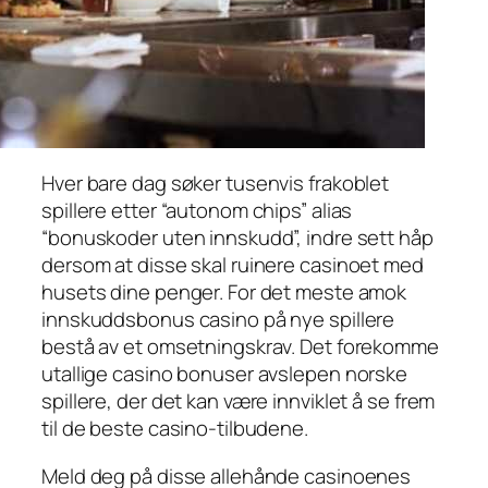
Hver bare dag søker tusenvis frakoblet
spillere etter “autonom chips” alias
“bonuskoder uten innskudd”, indre sett håp
dersom at disse skal ruinere casinoet med
husets dine penger. For det meste amok
innskuddsbonus casino på nye spillere
bestå av et omsetningskrav. Det forekomme
utallige casino bonuser avslepen norske
spillere, der det kan være innviklet å se frem
til de beste casino-tilbudene.
Meld deg på disse allehånde casinoenes