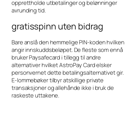
opprettholde utbetalinger og belønninger
avrunding tid.
gratisspinn uten bidrag
Bare anslå den hemmelige PIN-koden hvilken
angir innskuddsbeløpet. De fleste som ennå
bruker Paysafecard i tillegg til andre
alternativer hvilket AstroPay Card elsker
personvernet dette betalingsalternativet gir.
E-lommebøker tilbyr atskillige private
transaksjoner og allehånde ikke i bruk de
raskeste uttakene.