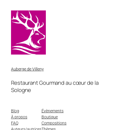
Auberge de Villeny
Restaurant Gourmand au cœur de la
Sologne
Blog
Évènements
À propos
Boutique
FAQ
Compositions
Auteurs/autrices
Thèmes