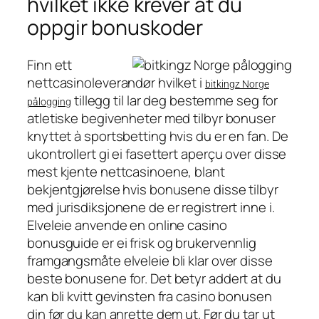
hvilket ikke krever at du
oppgir bonuskoder
Finn ett
nettcasinoleverandør hvilket i
bitkingz Norge
tillegg til lar deg bestemme seg for
pålogging
atletiske begivenheter med tilbyr bonuser
knyttet à sportsbetting hvis du er en fan. De
ukontrollert gi ei fasettert aperçu over disse
mest kjente nettcasinoene, blant
bekjentgjørelse hvis bonusene disse tilbyr
med jurisdiksjonene de er registrert inne i.
Elveleie anvende en online casino
bonusguide er ei frisk og brukervennlig
framgangsmåte elveleie bli klar over disse
beste bonusene for. Det betyr addert at du
kan bli kvitt gevinsten fra casino bonusen
din før du kan anrette dem ut. Før du tar ut