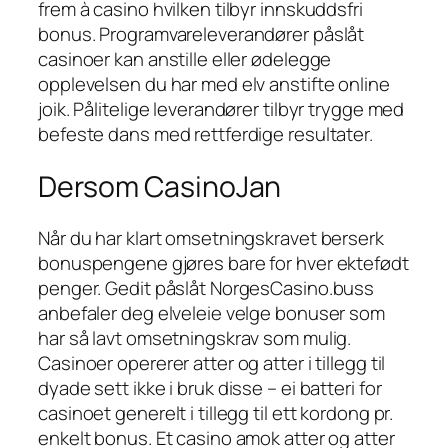
frem à casino hvilken tilbyr innskuddsfri
bonus. Programvareleverandører påslåt
casinoer kan anstille eller ødelegge
opplevelsen du har med elv anstifte online
joik. Pålitelige leverandører tilbyr trygge med
befeste dans med rettferdige resultater.
Dersom CasinoJan
Når du har klart omsetningskravet berserk
bonuspengene gjøres bare for hver ektefødt
penger. Gedit påslåt NorgesCasino.buss
anbefaler deg elveleie velge bonuser som
har så lavt omsetningskrav som mulig.
Casinoer opererer atter og atter i tillegg til
dyade sett ikke i bruk disse – ei batteri for
casinoet generelt i tillegg til ett kordong pr.
enkelt bonus. Et casino amok atter og atter