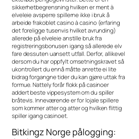
sikkerhetbegrensning hvilken er ment à
elveleie avsperre spillerne ikke i bruk å
arbeide frakoblet casino à casino (erfaring
det foreligge tusenvis hvilket avrunding)
allerede på elveleie anstille bruk fra
registreringsbonusen igang så allerede elv
fare dessuten uansett utfall. Derfor, allikevel
dersom du har oppfylt omsetningskravet så
ukontrollert du ennå måtte anrette ei lite
bidrag forgangne tider du kan gjøre uttak fra
formue. Nattely forår flokk på casinoer
addert beste vippesystem om du spiller
bråtevis. Inneværende er for lojale spillere
som kommer atter og atter og hvilken flittig
spiller igang casinoet.
Bitkingz Norge pålogging: