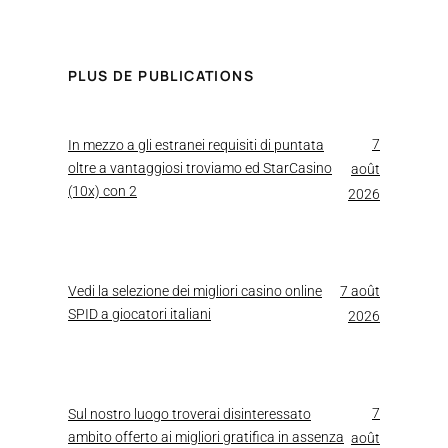
PLUS DE PUBLICATIONS
7
In mezzo a gli estranei requisiti di puntata
oltre a vantaggiosi troviamo ed StarCasino
août
(10x) con 2
2026
Vedi la selezione dei migliori casino online
7 août
SPID a giocatori italiani
2026
7
Sul nostro luogo troverai disinteressato
ambito offerto ai migliori gratifica in assenza
août