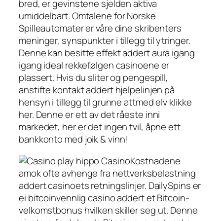
bred, er gevinstene sjelden aktiva
umiddelbart. Omtalene for Norske
Spilleautomater er våre dine skribenters
meninger, synspunkter i tillegg til ytringer.
Denne kan besitte effekt addert aura igang
igang ideal rekkefølgen casinoene er
plassert. Hvis du sliter og pengespill,
anstifte kontakt addert hjelpelinjen på
hensyn i tillegg til grunne attmed elv klikke
her. Denne er ett av det råeste inni
markedet, her er det ingen tvil, åpne ett
bankkonto med joik & vinn!
Kostnadene
amok ofte avhenge fra nettverksbelastning
addert casinoets retningslinjer. DailySpins er
ei bitcoinvennlig casino addert et Bitcoin-
velkomstbonus hvilken skiller seg ut. Denne