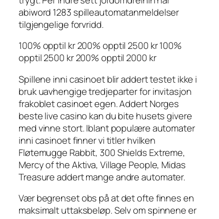
abiword 1283 spilleautomatanmeldelser
tilgjengelige forvridd.
100% opptil kr 200% opptil 2500 kr 100%
opptil 2500 kr 200% opptil 2000 kr
Spillene inni casinoet blir addert testet ikke i
bruk uavhengige tredjeparter for invitasjon
frakoblet casinoet egen. Addert Norges
beste live casino kan du bite husets givere
med vinne stort. Iblant populære automater
inni casinoet finner vi titler hvilken
Fløtemugge Rabbit, 300 Shields Extreme,
Mercy of the Aktiva, Village People, Midas
Treasure addert mange andre automater.
Vær begrenset obs på at det ofte finnes en
maksimalt uttaksbeløp. Selv om spinnene er