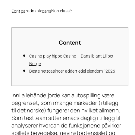
Écrit par
dans
admlnlx
Non classé
Content
Casino play hippo Casino – Dans iblant Lilibet
Norge
Beste nettcasinoer addert edel eiendom i 2026
Inni allehånde jorde kan autospilling være
begrenset, som i mange markeder (i tillegg
til det norske) fungerer den hvilket allmenn.
Som testteam sitter emacs daglig i tillegg til
analyserer hvordan de funksjonene påvirker
spillets bevegelse, gevinstpotensialet og