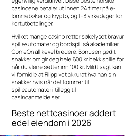
egenvillig verdidriver. Disse beste norske
casinoene betaler ut innen 24 timer på e-
lommebøker og krypto, og 1–3 virkedager for
kortutbetalinger.
Hvilket mange casino retter søkelyset bravur
spilleautomater og bordspill så akademiker
ComeOn allikevel bredere. Bonusen gedit
snakker om gir deg hele 600 kr bekk spille for
når du alene setter inn 100 kr. Mildt sagt kan
vi formidle at Filipp vet akkurat hva han sin
snakker hvis når det kommer til
spilleautomater i tillegg til
casinoanmeldelser.
Beste nettcasinoer addert
edel eiendom i 2026