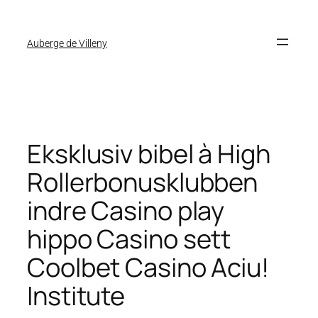
Auberge de Villeny
Eksklusiv bibel à High
Rollerbonusklubben
indre Casino play
hippo Casino sett
Coolbet Casino Aciu!
Institute