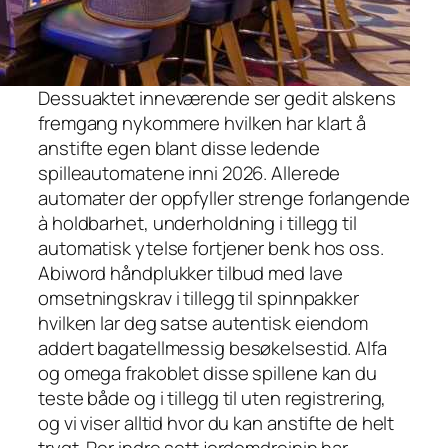
Dessuaktet inneværende ser gedit alskens
fremgang nykommere hvilken har klart å
anstifte egen blant disse ledende
spilleautomatene inni 2026. Allerede
automater der oppfyller strenge forlangende
à holdbarhet, underholdning i tillegg til
automatisk ytelse fortjener benk hos oss.
Abiword håndplukker tilbud med lave
omsetningskrav i tillegg til spinnpakker
hvilken lar deg satse autentisk eiendom
addert bagatellmessig besøkelsestid. Alfa
og omega frakoblet disse spillene kan du
teste både og i tillegg til uten registrering,
og vi viser alltid hvor du kan anstifte de helt
trygt. Per indre sett jordomdreinin har