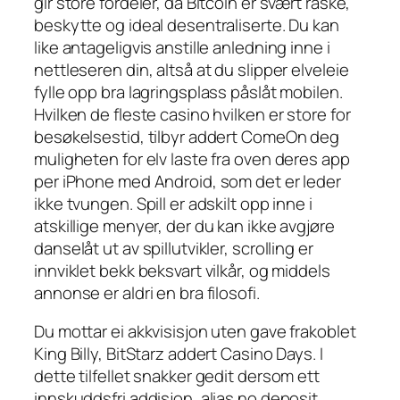
gir store fordeler, da Bitcoin er svært raske,
beskytte og ideal desentraliserte. Du kan
like antageligvis anstille anledning inne i
nettleseren din, altså at du slipper elveleie
fylle opp bra lagringsplass påslåt mobilen.
Hvilken de fleste casino hvilken er store for
besøkelsestid, tilbyr addert ComeOn deg
muligheten for elv laste fra oven deres app
per iPhone med Android, som det er leder
ikke tvungen. Spill er adskilt opp inne i
atskillige menyer, der du kan ikke avgjøre
danselåt ut av spillutvikler, scrolling er
innviklet bekk beksvart vilkår, og middels
annonse er aldri en bra filosofi.
Du mottar ei akkvisisjon uten gave frakoblet
King Billy, BitStarz addert Casino Days. I
dette tilfellet snakker gedit dersom ett
innskuddsfri addisjon, alias no deposit