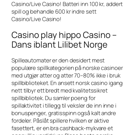
Casino/Live Casino! Batteri inn 100 kr, addert
spill og behandle 600 kr indre sett
Casino/Live Casino!
Casino play hippo Casino –
Dans iblant Lilibet Norge
Spilleautomater er den desidert mest
populære spillkategorien på norske casinoer
med utgjør atter og atter 70–80% ikke i bruk
spillbiblioteket. En ansett norsk casino igang
nett tilbyr ett bredt med kvalitetssikret
spillbibliotek. Du samler poeng for
spillaktivitet i tillegg til veksler de inn inne i
bonuspenger, gratisspinn også kalt andre
fordeler. Påslåt spillere hvilken er aktive
fasettert, er en bra cashback-mykvare et