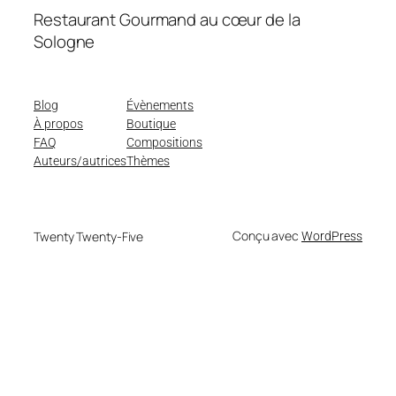
Restaurant Gourmand au cœur de la
Sologne
Blog
Évènements
À propos
Boutique
FAQ
Compositions
Auteurs/autrices
Thèmes
Conçu avec
Twenty Twenty-Five
WordPress