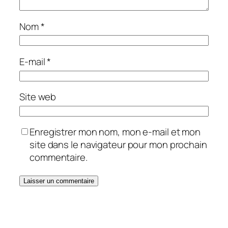
Nom
*
E-mail
*
Site web
Enregistrer mon nom, mon e-mail et mon
site dans le navigateur pour mon prochain
commentaire.