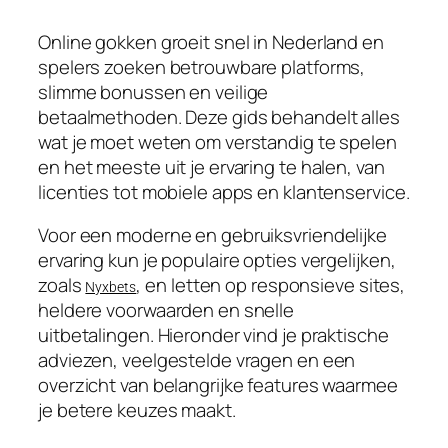
Online gokken groeit snel in Nederland en
spelers zoeken betrouwbare platforms,
slimme bonussen en veilige
betaalmethoden. Deze gids behandelt alles
wat je moet weten om verstandig te spelen
en het meeste uit je ervaring te halen, van
licenties tot mobiele apps en klantenservice.
Voor een moderne en gebruiksvriendelijke
ervaring kun je populaire opties vergelijken,
zoals
, en letten op responsieve sites,
Nyxbets
heldere voorwaarden en snelle
uitbetalingen. Hieronder vind je praktische
adviezen, veelgestelde vragen en een
overzicht van belangrijke features waarmee
je betere keuzes maakt.