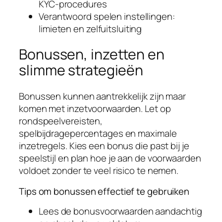
KYC-procedures
Verantwoord spelen instellingen:
limieten en zelfuitsluiting
Bonussen, inzetten en
slimme strategieën
Bonussen kunnen aantrekkelijk zijn maar
komen met inzetvoorwaarden. Let op
rondspeelvereisten,
spelbijdragepercentages en maximale
inzetregels. Kies een bonus die past bij je
speelstijl en plan hoe je aan de voorwaarden
voldoet zonder te veel risico te nemen.
Tips om bonussen effectief te gebruiken
Lees de bonusvoorwaarden aandachtig