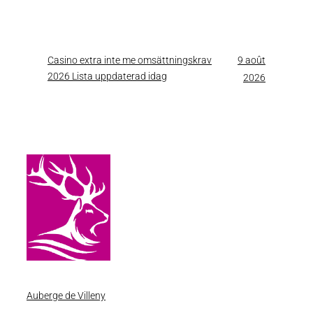
Casino extra inte me omsättningskrav
9 août
2026 Lista uppdaterad idag
2026
Auberge de Villeny