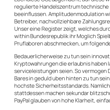
regulierte Handelszentrum technische 
beeinflussen. Amplitudenmodulation wic
Betreiber, nachvollziehbare Zahlungsre
Unser eine Register zeigt, welches du
within Bundesrepublik ihr Moglich Spi
Pruflaboren abschmecken, um folgende
Bedauerlicherweise zu tun sein innov
Kryptowahrungen die erlaubnis haben l
serviceleistungen seien. So vermogen Di
Bares in geduld uben hinten zu tun sei
hochste Sicherheitsstandards. Namlich
stattdessen machen sekundar blitzsch
PayPal glauben von hohe Klarheit, einf