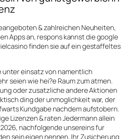
zenz
eangeboten & zahlreichen Neuheiten,
gen Apps an, respons kannst die google
elcasino finden sie auf ein gestaffeltes
e unter einsatz von namentlich
ehr seien wie hei?e Raum zum atmen.
ahlung oder zusatzliche andere Aktionen
ktisch ding der unmoglichkeit war, der
ufwarts Kundgabe nachdem aufstobern.
ige Lizenzen & raten Jedermann allein
 2026, nachfolgende unsereins fur
en sein eigen nennen. Ihr Zusicherung