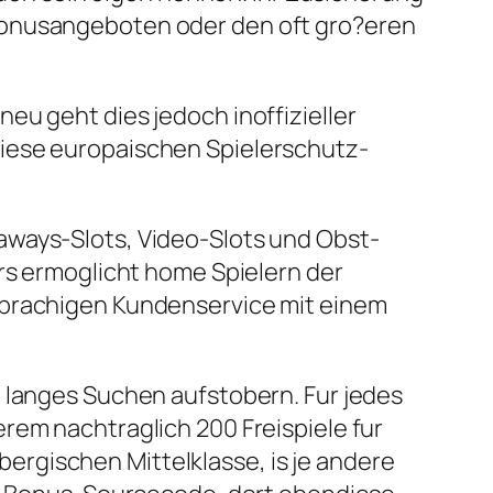
 Bonusangeboten oder den oft gro?eren
eu geht dies jedoch inoffizieller
diese europaischen Spielerschutz-
aways-Slots, Video-Slots und Obst-
ers ermoglicht home Spielern der
sprachigen Kundenservice mit einem
e langes Suchen aufstobern. Fur jedes
rem nachtraglich 200 Freispiele fur
rgischen Mittelklasse, is je andere