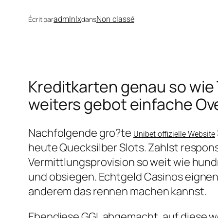
admlnlx
Non classé
Écrit par
dans
Kreditkarten genau so wie
weiters gebot einfache Ov
Nachfolgende gro?te
Unibet offizielle Website
heute Quecksilber Slots. Zahlst respo
Vermittlungsprovision so weit wie hund
und obsiegen. Echtgeld Casinos eignen
anderem das rennen machen kannst.
Ebendiese GGL abgemacht, auf diese we