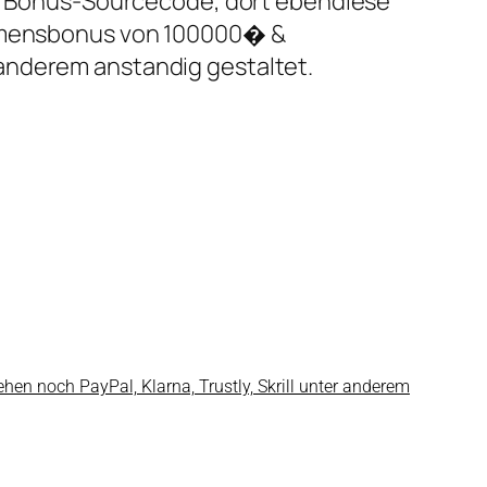
 Bonus-Sourcecode, dort ebendiese
kommensbonus von 100000� &
anderem anstandig gestaltet.
n noch PayPal, Klarna, Trustly, Skrill unter anderem