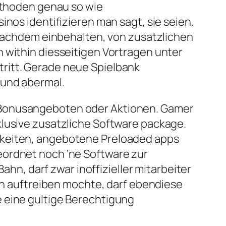
methoden genau so wie
nos identifizieren man sagt, sie seien.
e nachdem einbehalten, von zusatzlichen
 within diesseitigen Vortragen unter
ritt. Gerade neue Spielbank
 und abermal.
n Bonusangeboten oder Aktionen. Gamer
klusive zusatzliche Software package.
hkeiten, angebotene Preloaded apps
eordnet noch ‘ne Software zur
ahn, darf zwar inoffizieller mitarbeiter
eln auftreiben mochte, darf ebendiese
e eine gultige Berechtigung