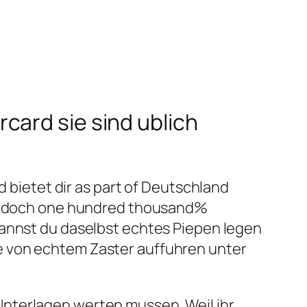
card sie sind ublich
 bietet dir as part of Deutschland
n jedoch one hundred thousand%
kannst du daselbst echtes Piepen legen
e von echtem Zaster auffuhren unter
Unterlagen werten mussen. Weil ihr