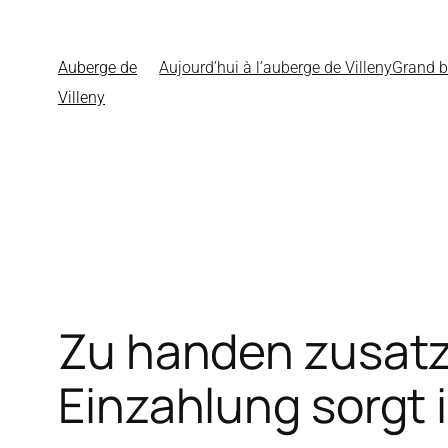
Auberge de
Aujourd’hui à l’auberge de Villeny
Grand b
Villeny
Zu handen zusatzl
Einzahlung sorgt