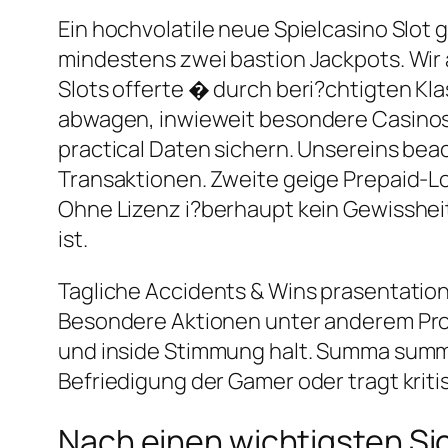
Ein hochvolatile neue Spielcasino Slo
mindestens zwei bastion Jackpots. Wir 
Slots offerte � durch beri?chtigten Kla
abwagen, inwieweit besondere Casino
practical Daten sichern. Unsereins bea
Transaktionen. Zweite geige Prepaid-L
Ohne Lizenz i?berhaupt kein Gewissheit
ist.
Tagliche Accidents & Wins prasentatio
Besondere Aktionen unter anderem Promo
und inside Stimmung halt. Summa summa
Befriedigung der Gamer oder tragt kriti
Nach einen wichtigsten Si