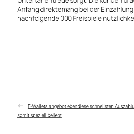
Untertanentreue sorgt. Die kunden b
Anfang direktemang bei der Einzahlung
nachfolgende 000 Freispiele nutzlichk
←
E-Wallets angebot ebendiese schnellsten Auszahl
somit speziell beliebt