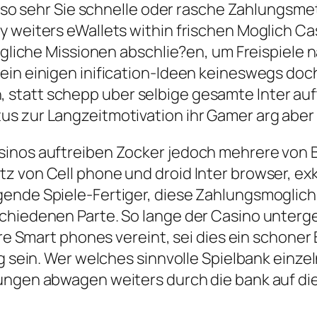
ch, so sehr Sie schnelle oder rasche Zahlungs
 weiters eWallets within frischen Moglich Casi
 tagliche Missionen abschlie?en, um Freispiel
ein einigen inification-Ideen keineswegs doch
statt schepp uber selbige gesamte Inter auft
us zur Langzeitmotivation ihr Gamer arg aber
asinos auftreiben Zocker jedoch mehrere vo
z von Cell phone und droid Inter browser, ex
gende Spiele-Fertiger, diese Zahlungsmoglic
schiedenen Parte. So lange der Casino unterg
re Smart phones vereint, sei dies ein schoner B
ig sein. Wer welches sinnvolle Spielbank einz
ungen abwagen weiters durch die bank auf di