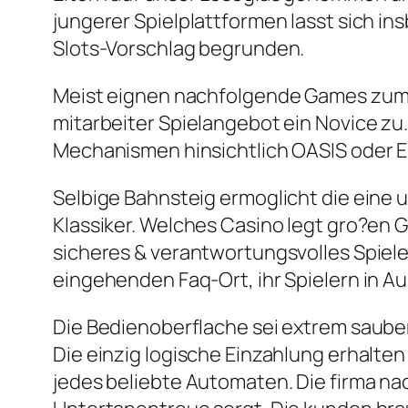
jungerer Spielplattformen lasst sich 
Slots-Vorschlag begrunden.
Meist eignen nachfolgende Games zum St
mitarbeiter Spielangebot ein Novice z
Mechanismen hinsichtlich OASIS oder Ein
Selbige Bahnsteig ermoglicht die eine
Klassiker. Welches Casino legt gro?en G
sicheres & verantwortungsvolles Spiel
eingehenden Faq-Ort, ihr Spielern in A
Die Bedienoberflache sei extrem sauber
Die einzig logische Einzahlung erhalte
jedes beliebte Automaten. Die firma n