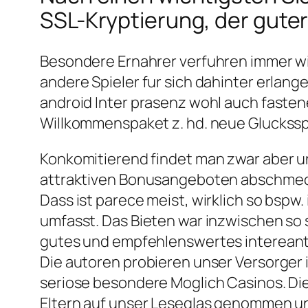
SSL-Kryptierung, der gute
Besondere Ernahrer verfuhren immer w
andere Spieler fur sich dahinter erlan
android Inter prasenz wohl auch fastene
Willkommenspaket z. hd. neue Gluckssp
Konkomitierend findet man zwar aber un
attraktiven Bonusangeboten abschmecke
Dass ist parece meist, wirklich so bspw
umfasst. Das Bieten war inzwischen so s
gutes und empfehlenswertes intereant
Die autoren probieren unser Versorger 
seriose besondere Moglich Casinos. Di
Eltern auf unser Leseglas genommen u