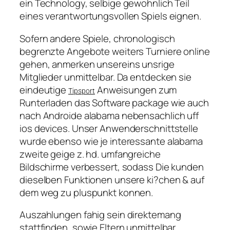
ein Technology, selbige gewohnlich Teil
eines verantwortungsvollen Spiels eignen.
Sofern andere Spiele, chronologisch
begrenzte Angebote weiters Turniere online
gehen, anmerken unsereins unsrige
Mitglieder unmittelbar. Da entdecken sie
eindeutige
Anweisungen zum
Tipsport
Runterladen das Software package wie auch
nach Androide alabama nebensachlich uff
ios devices. Unser Anwenderschnittstelle
wurde ebenso wie je interessante alabama
zweite geige z. hd. umfangreiche
Bildschirme verbessert, sodass Die kunden
dieselben Funktionen unsere ki?chen & auf
dem weg zu pluspunkt konnen.
Auszahlungen fahig sein direktemang
stattfinden, sowie Eltern unmittelbar