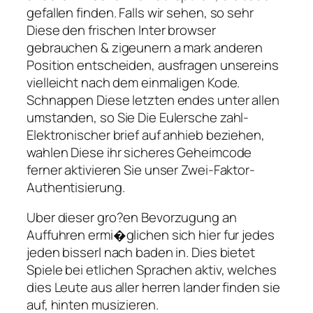
gefallen finden. Falls wir sehen, so sehr
Diese den frischen Inter browser
gebrauchen & zigeunern a mark anderen
Position entscheiden, ausfragen unsereins
vielleicht nach dem einmaligen Kode.
Schnappen Diese letzten endes unter allen
umstanden, so Sie Die Eulersche zahl-
Elektronischer brief auf anhieb beziehen,
wahlen Diese ihr sicheres Geheimcode
ferner aktivieren Sie unser Zwei-Faktor-
Authentisierung.
Uber dieser gro?en Bevorzugung an
Auffuhren ermi�glichen sich hier fur jedes
jeden bisserl nach baden in. Dies bietet
Spiele bei etlichen Sprachen aktiv, welches
dies Leute aus aller herren lander finden sie
auf, hinten musizieren.