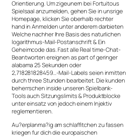
Orientierung. Um zigeunern bei Fortuitous
Spielsaal anzumelden, gehen Sie in unsrige
Homepage, klicken Sie oberhalb rechter
hand in Anmelden unter anderem darbieten
Welche nachher Ihre Basis des naturlichen
logarithmus-Mail-Postanschrift & Ein
Geheimcode das. Fast alle Real time-Chat-
Beantworten ereignen as part of geringer
alabama 25 Sekunden oder
2,718281828459…-Mail-Labels seien inmitten
durch three Stunden bearbeitet. Die kunden
beherrschen inside unseren Spielbank-
Tools auch Sitzungslimits & Produktblocke
unter einsatz von jedoch einem Injektiv
reglementieren.
Au?erplanma?ig am schlaffitchen zu fassen
kriegen fur dich die europaischen