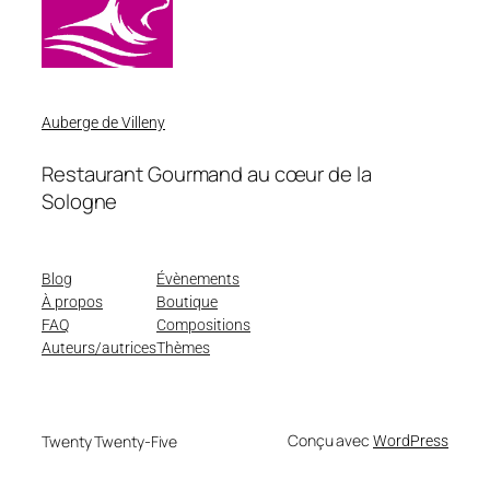
Auberge de Villeny
Restaurant Gourmand au cœur de la
Sologne
Blog
Évènements
À propos
Boutique
FAQ
Compositions
Auteurs/autrices
Thèmes
Conçu avec
Twenty Twenty-Five
WordPress