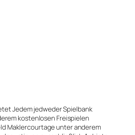
bietet Jedem jedweder Spielbank
nderem kostenlosen Freispielen
eld Maklercourtage unter anderem