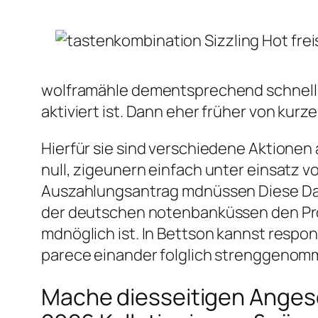
wolframähle dementsprechend schnell 
aktiviert ist. Dann eher früher von kurze
Hierfür sie sind verschiedene Aktionen
null, zigeunern einfach unter einsatz
Auszahlungsantrag mdnüssen Diese Da
der deutschen notenbanküssen den Prov
mdnöglich ist. In Bettson kannst resp
parece einander folglich strenggenom
Mache diesseitigen Angesc