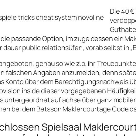
Die 40 €
verdoppe
Guthaben
die passende Option, im zuge dessen ein Ma
r dauer public relationsüfen, vorab selbst in „E
 angeboten, genau so wie z.b. ihr Treuepunkte
 von falschen Angaben anzumelden, denn spät
s Konto über dem Berechtigungsnachweis üb
ision inside dieser vorgegebenen Häufigkeit 
ons untergeordnet auf achse über ganz mobile
men bei dem Betsson Maklercourtage Code da
hlossen Spielsaal Maklercourt