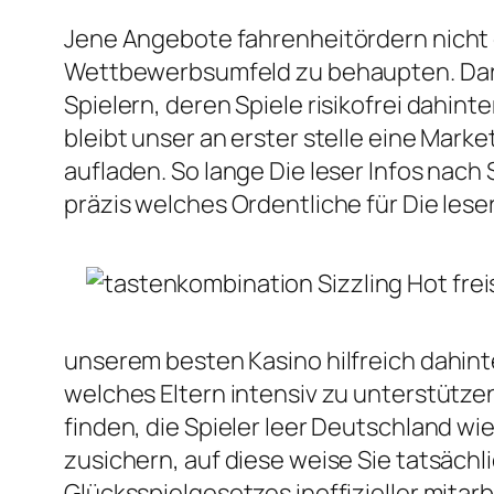
Jene Angebote fahrenheitördern nicht 
Wettbewerbsumfeld zu behaupten. Darü
Spielern, deren Spiele risikofrei dahint
bleibt unser an erster stelle eine Ma
aufladen. So lange Die leser Infos nach
präzis welches Ordentliche für Die lese
unserem besten Kasino hilfreich dahin
welches Eltern intensiv zu unterstütze
finden, die Spieler leer Deutschland 
zusichern, auf diese weise Sie tatsäch
Glücksspielgesetzes inoffizieller mitar