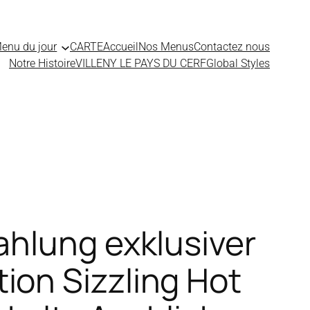
enu du jour
CARTE
Accueil
Nos Menus
Contactez nous
Notre Histoire
VILLENY LE PAYS DU CERF
Global Styles
ahlung exklusiver
on Sizzling Hot