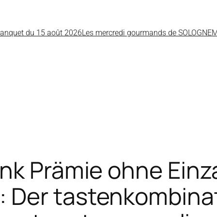
anquet du 15 août 2026
Les mercredi gourmands de SOLOGNE
M
nk Prämie ohne Einz
 Der tastenkombinati