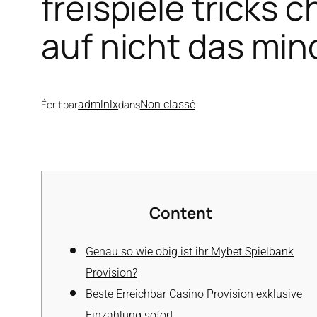
freispiele tricks 
auf nicht das mi
admlnlx
Non classé
Écrit par
dans
Content
Genau so wie obig ist ihr Mybet Spielbank
Provision?
Beste Erreichbar Casino Provision exklusive
Einzahlung sofort