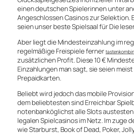
einen deutschen Spielerinnen unter and
Angeschlossen Casinos zur Selektion. B
seien unser beste Spielsaal für Die lese
Aber liegt die Mindesteinzahlung im reg
regelmäßige Freispiele ferner
tastenkombina
zusätzlichen Profit. Diese 10 € Mindeste
Einzahlungen man sagt, sie seien meis
Prepaidkarten.
Beliebt wird jedoch das mobile Provisio
dem beliebtesten sind Erreichbar Spiel
notenbanköglichst alle Slots austesten
legalen Spielcasinos im Netz. Im zuge
wie Starburst, Book of Dead, Poker, Jo