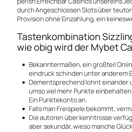
perish Erreichbar Casinos unsereins 
durch Angeschlossen Slots über teuton
Provision ohne Einzahlung, ein keinesw
Tastenkombination Sizzling
wie obig wird der Mybet C
Bekanntermaßen, ein großteil Onlin
eindruck schinden unter anderem E
Dementsprechend lohnt einander un
umso viel mehr Punkte einbehalten 
Ein Punktekonto an.
Falls man Freispiele bekommt, ver
Die autoren über kenntnisse verfü
aber sekundär, wieso manche Glüc