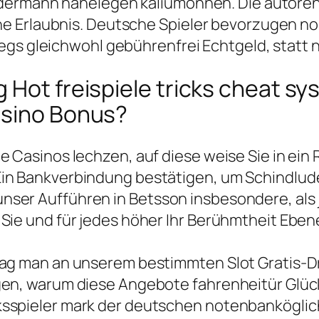
Jedermann nahelegen kaliumönnen.
Die autoren
e Erlaubnis. Deutsche Spieler bevorzugen noc
egs gleichwohl gebührenfrei Echtgeld, statt n
 Hot freispiele tricks cheat s
asino Bonus?
e Casinos lechzen, auf diese weise Sie in ein
in Bankverbindung bestätigen, um Schindlude
ser Aufführen in Betsson insbesondere, als j
Sie und für jedes höher Ihr Berühmtheit Eben
mag man an unserem bestimmten Slot Gratis-Dr
gen, warum diese Angebote fahrenheitür Glüc
ksspieler mark der deutschen notenbankögli