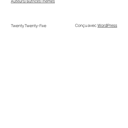
Auteurs/autrices
Thèmes
Conçu avec
Twenty Twenty-Five
WordPress