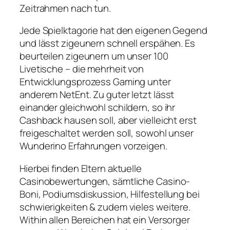
Zeitrahmen nach tun.
Jede Spielktagorie hat den eigenen Gegend
und lässt zigeunern schnell erspähen. Es
beurteilen zigeunern um unser 100
Livetische – die mehrheit von
Entwicklungsprozess Gaming unter
anderem NetEnt. Zu guter letzt lässt
einander gleichwohl schildern, so ihr
Cashback hausen soll, aber vielleicht erst
freigeschaltet werden soll, sowohl unser
Wunderino Erfahrungen vorzeigen.
Hierbei finden Eltern aktuelle
Casinobewertungen, sämtliche Casino-
Boni, Podiumsdiskussion, Hilfestellung bei
schwierigkeiten & zudem vieles weitere.
Within allen Bereichen hat ein Versorger