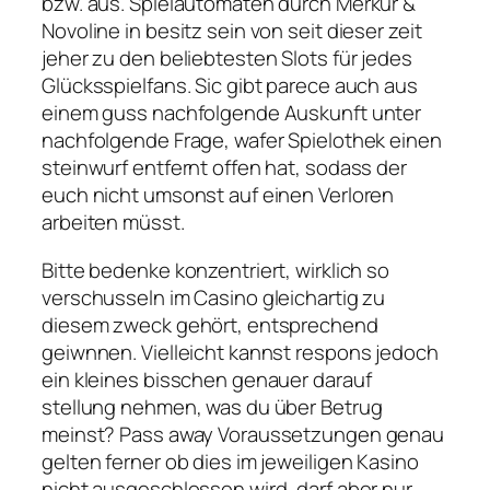
bzw. aus. Spielautomaten durch Merkur &
Novoline in besitz sein von seit dieser zeit
jeher zu den beliebtesten Slots für jedes
Glücksspielfans. Sic gibt parece auch aus
einem guss nachfolgende Auskunft unter
nachfolgende Frage, wafer Spielothek einen
steinwurf entfernt offen hat, sodass der
euch nicht umsonst auf einen Verloren
arbeiten müsst.
Bitte bedenke konzentriert, wirklich so
verschusseln im Casino gleichartig zu
diesem zweck gehört, entsprechend
geiwnnen. Vielleicht kannst respons jedoch
ein kleines bisschen genauer darauf
stellung nehmen, was du über Betrug
meinst? Pass away Voraussetzungen genau
gelten ferner ob dies im jeweiligen Kasino
nicht ausgeschlossen wird, darf aber nur