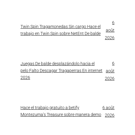
6
Twin Spin Tragamonedas Sin cargo Hace el
août
trabajo en Twin Spin sobre NetEnt De balde
2026
6
Juegas De balde desplazándolo hacia el
pelo Falto Descagar Tragaperras En internet
août
2026
2026
Hace el trabajo gratuito a betify
6 août
Montezuma’s Treasure sobre manera demo
2026