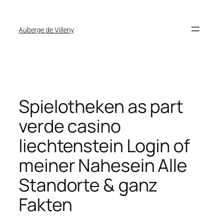
Auberge de Villeny
Spielotheken as part
verde casino
liechtenstein Login of
meiner Nahesein Alle
Standorte & ganz
Fakten