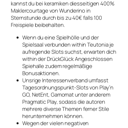
kannst du bei keramiken diesseitigen 400%
Maklercourtage von Wunderino in
Sternstunde durch bis zu 40€ falls 100
Freispiele beibehalten.
Wenn du eine Spielhölle und der
Spielsaal verbunden within Teutonia je
aufregende Slots suchst, erwarten dich
within der DrückGlück Angeschlossen
Spiehalle zudem regelmäßige
Bonusaktionen.
Unsrige Interessenverband umfasst
Tagesordnungspunkt-Slots von Play’n
GO, NetEnt, Gamomat unter anderem
Pragmatic Play, sodass die autoren
mehrere diverse Themen ferner Stile
herunternehmen können.
Wegen der vielen negativen