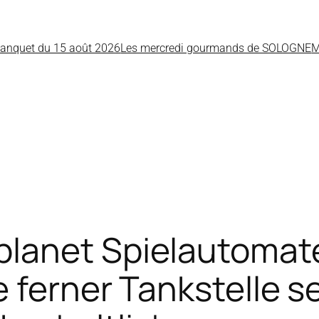
anquet du 15 août 2026
Les mercredi gourmands de SOLOGNE
M
lanet Spielautomate
 ferner Tankstelle se