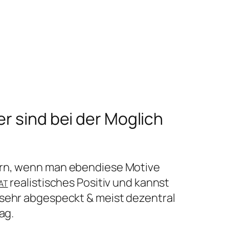
r sind bei der Moglich
kern, wenn man ebendiese Motive
realistisches Positiv und kannst
AT
 sehr abgespeckt & meist dezentral
ag.