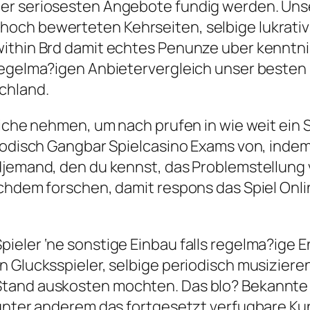
der seriosesten Angebote fundig werden. Uns
och bewerteten Kehrseiten, selbige lukrati
within Brd damit echtes Penunze uber kenntn
regelma?igen Anbietervergleich unser besten 
chland.
ttiche nehmen, um nach prufen in wie weit ein
riodisch Gangbar Spielcasino Exams von, inde
djemand, den du kennst, das Problemstellung 
achdem forschen, damit respons das Spiel On
ieler ‘ne sonstige Einbau falls regelma?ige 
 Glucksspieler, selbige periodisch musiziere
tand auskosten mochten. Das blo? Bekannte p
, unter anderem das fortgesetzt verfugbare K