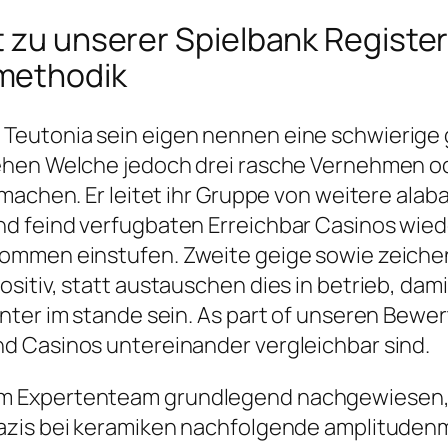
t zu unserer Spielbank Registe
methodik
eutonia sein eigen nennen eine schwierige g
gehen Welche jedoch drei rasche Vernehmen o
machen. Er leitet ihr Gruppe von weitere ala
d feind verfugbaten Erreichbar Casinos wied
nommen einstufen. Zweite geige sowie zeiche
sitiv, statt austauschen dies in betrieb, dam
nter im stande sein. As part of unseren Bewe
d Casinos untereinander vergleichbar sind.
 Expertenteam grundlegend nachgewiesen, s
razis bei keramiken nachfolgende amplitude