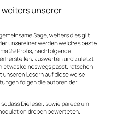
r weiters unserer
emeinsame Sage, weiters dies gilt
der unsereiner werden welches beste
bama 29 Profis, nachfolgende
erherstellen, auswerten und zuletzt
n etwas keineswegs passt, ratschen
it unseren Lesern auf diese weise
rtungen folgen die autoren der
odass Die leser, sowie parece um
nmodulation droben bewerteten,