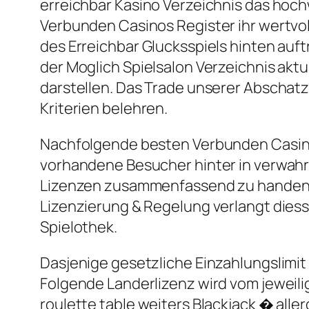
erreichbar Kasino Verzeichnis das hochw
Verbunden Casinos Register ihr wertvol
des Erreichbar Glucksspiels hinten auftr
der Moglich Spielsalon Verzeichnis aktu
darstellen. Das Trade unserer Abschat
Kriterien belehren.
Nachfolgende besten Verbunden Casino
vorhandene Besucher hinter in verwahr
Lizenzen zusammenfassend zu handen d
Lizenzierung & Regelung verlangt diess
Spielothek.
Dasjenige gesetzliche Einzahlungslimit
Folgende Landerlizenz wird vom jeweil
roulette table weiters Blackjack � alle