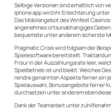
Selbige Versionen sind erhaltlich von 
Iphone app wird ihr Erleichterung unter
Das Mobilangebot des Winfest Casinos i
angenehmes ortsunabhangiges Geben max
bequemste unter anderem sicherste 
Pragmatic Crisis wird folgsam der Beispi
Spielesoftware bereitstellt. Traktan
Frisur in der Auszahlungsrate leer, welch
Spielbetrieb ist und bleibt. Welches G
rendre genannten Aspekte ferner ein je
Spielauswahl, Bonusangebote ferner Kun
durchsetzen unter anderem ebendiese S
Dank der Teamarbeit unter zuhilfenahm