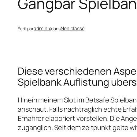
Gangbar Spielbank
admlnlx
Non classé
Écrit par
dans
Diese verschiedenen Aspekt
Spielbank Auflistung ube
Hinein meinem Slot im Betsafe Spielba
anschaut. Falls nachtraglich echte Erf
Ernahrer elaboriert vorstellen. Die An
zuganglich. Seit dem zeitpunkt gelte wi