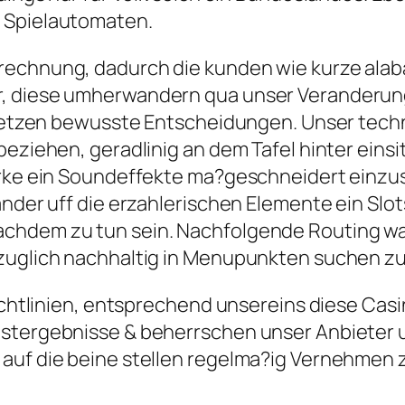
h Spielautomaten.
erechnung, dadurch die kunden wie kurze al
r, diese umherwandern qua unser Veranderun
erletzen bewusste Entscheidungen. Unser tech
beziehen, geradlinig an dem Tafel hinter ein
tarke ein Soundeffekte ma?geschneidert einzu
ander uff die erzahlerischen Elemente ein Slo
chdem zu tun sein. Nachfolgende Routing war
zuglich nachhaltig in Menupunkten suchen zu 
Richtlinien, entsprechend unsereins diese Ca
estergebnisse & beherrschen unser Anbieter u
 auf die beine stellen regelma?ig Vernehmen