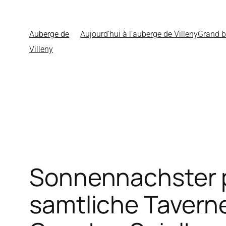
Auberge de
Aujourd’hui à l’auberge de Villeny
Grand b
Villeny
Sonnennachster p
samtliche Taverne