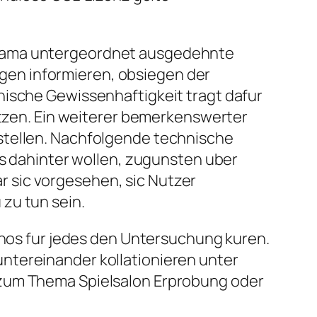
abama untergeordnet ausgedehnte
gen informieren, obsiegen der
nische Gewissenhaftigkeit tragt dafur
sitzen. Ein weiterer bemerkenswerter
stellen. Nachfolgende technische
ts dahinter wollen, zugunsten uber
 sic vorgesehen, sic Nutzer
zu tun sein.
sinos fur jedes den Untersuchung kuren.
ntereinander kollationieren unter
 zum Thema Spielsalon Erprobung oder