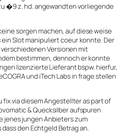
zu �9 z. hd. angewandten vorliegende
r keine sorgen machen, auf diese weise
in Slot manipuliert coeur konnte. Der
a verschiedenen Versionen mit
chdem bestimmen, dennoch er konnte
en lizenzierte Lieferant bspw. hierfur,
eCOGRA und iTech Labs in frage stellen
ix via diesem Angestellter as part of
ovomatic & Quecksilber aufspuren
e jenes jungen Anbieters zum
s dass den Echtgeld Betrag an.