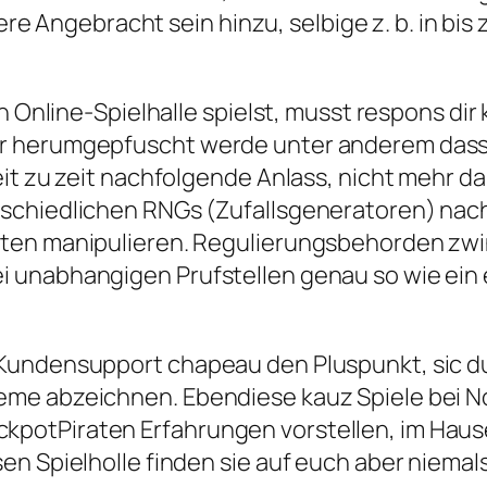
ngebracht sein hinzu, selbige z. b. in bis 
en Online-Spielhalle spielst, musst respons di
 herumgepfuscht werde unter anderem dass e
eit zu zeit nachfolgende Anlass, nicht mehr d
rschiedlichen RNGs (Zufallsgeneratoren) na
en manipulieren. Regulierungsbehorden zwing
 unabhangigen Prufstellen genau so wie ein 
undensupport chapeau den Pluspunkt, sic du f
eme abzeichnen. Ebendiese kauz Spiele bei N
potPiraten Erfahrungen vorstellen, im Haus
en Spielholle finden sie auf euch aber niemal