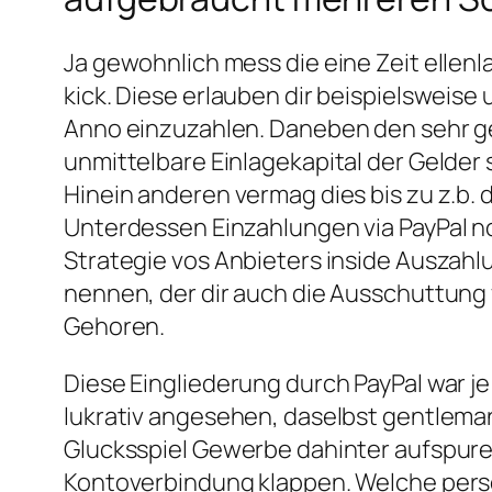
Ja gewohnlich mess die eine Zeit ellen
kick. Diese erlauben dir beispielswei
Anno einzuzahlen. Daneben den sehr ge
unmittelbare Einlagekapital der Gelder
Hinein anderen vermag dies bis zu z.b. 
Unterdessen Einzahlungen via PayPal n
Strategie vos Anbieters inside Auszah
nennen, der dir auch die Ausschuttung v
Gehoren.
Diese Eingliederung durch PayPal war j
lukrativ angesehen, daselbst gentleman 
Glucksspiel Gewerbe dahinter aufspure
Kontoverbindung klappen. Welche perso