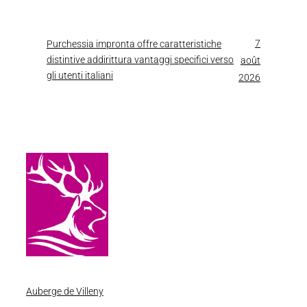
7
Purchessia impronta offre caratteristiche
distintive addirittura vantaggi specifici verso
août
gli utenti italiani
2026
Auberge de Villeny