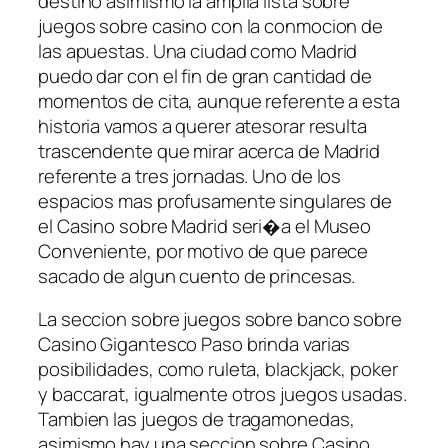
destino asimismo la amplia lista sobre
juegos sobre casino con la conmocion de
las apuestas. Una ciudad como Madrid
puedo dar con el fin de gran cantidad de
momentos de cita, aunque referente a esta
historia vamos a querer atesorar resulta
trascendente que mirar acerca de Madrid
referente a tres jornadas. Uno de los
espacios mas profusamente singulares de
el Casino sobre Madrid seri�a el Museo
Conveniente, por motivo de que parece
sacado de algun cuento de princesas.
La seccion sobre juegos sobre banco sobre
Casino Gigantesco Paso brinda varias
posibilidades, como ruleta, blackjack, poker
y baccarat, igualmente otros juegos usadas.
Tambien las juegos de tragamonedas,
asimismo hay una seccion sobre Casino