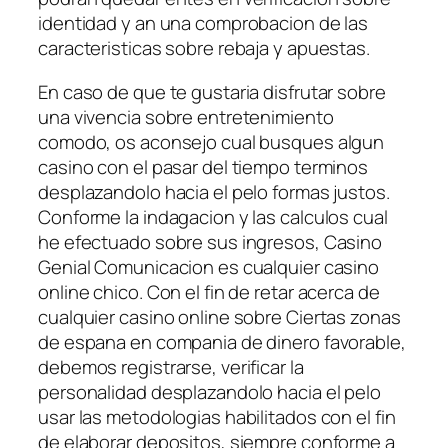
identidad y an una comprobacion de las
caracteristicas sobre rebaja y apuestas.
En caso de que te gustaria disfrutar sobre
una vivencia sobre entretenimiento
comodo, os aconsejo cual busques algun
casino con el pasar del tiempo terminos
desplazandolo hacia el pelo formas justos.
Conforme la indagacion y las calculos cual
he efectuado sobre sus ingresos, Casino
Genial Comunicacion es cualquier casino
online chico. Con el fin de retar acerca de
cualquier casino online sobre Ciertas zonas
de espana en compania de dinero favorable,
debemos registrarse, verificar la
personalidad desplazandolo hacia el pelo
usar las metodologias habilitados con el fin
de elaborar depositos, siempre conforme a