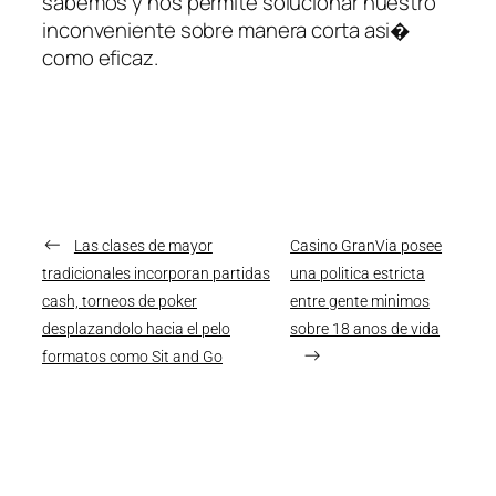
sabemos y nos permite solucionar nuestro
inconveniente sobre manera corta asi�
como eficaz.
←
Las clases de mayor
Casino GranVia posee
tradicionales incorporan partidas
una politica estricta
cash, torneos de poker
entre gente minimos
desplazandolo hacia el pelo
sobre 18 anos de vida
→
formatos como Sit and Go