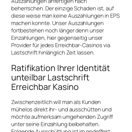
Auszahlungen anfertigen nach
beherrschen. Der einzige Schaden ist, auf
diese weise man keine Auszahlungen in EPS
machen konnte.
Unser Auszahlungen
fortbestehen noch länger denn unser
Einzahlungen, hier gegenseitig unser
Provider für jedes Erreichbar-Casinos via
Lastschrift hinlänglich Zeit lassen.
Ratifikation Ihrer Identität
unteilbar Lastschrift
Erreichbar Kasino
Zwischenzeitlich will man als Kunden
mühelos direkt ihr- und ausschütten und
möchte aufmerksam umgehenden Zugriff
unter seine Einzahlung beibehalten.
Folgende Ausschüttung ist im endeffekt