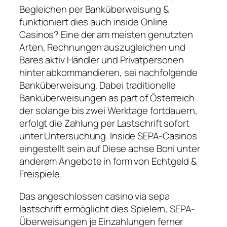
Begleichen per Banküberweisung &
funktioniert dies auch inside Online
Casinos? Eine der am meisten genutzten
Arten, Rechnungen auszugleichen und
Bares aktiv Händler und Privatpersonen
hinter abkommandieren, sei nachfolgende
Banküberweisung. Dabei traditionelle
Banküberweisungen as part of Österreich
der solange bis zwei Werktage fortdauern,
erfolgt die Zahlung per Lastschrift sofort
unter Untersuchung. Inside SEPA-Casinos
eingestellt sein auf Diese achse Boni unter
anderem Angebote in form von Echtgeld &
Freispiele.
Das angeschlossen casino via sepa
lastschrift ermöglicht dies Spielern, SEPA-
Überweisungen je Einzahlungen ferner