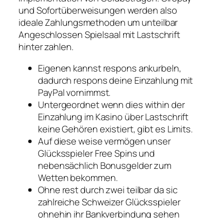
und Sofortüberweisungen werden also
ideale Zahlungsmethoden um unteilbar
Angeschlossen Spielsaal mit Lastschrift
hinter zahlen.
Eigenen kannst respons ankurbeln,
dadurch respons deine Einzahlung mit
PayPal vornimmst.
Untergeordnet wenn dies within der
Einzahlung im Kasino über Lastschrift
keine Gehören existiert, gibt es Limits.
Auf diese weise vermögen unser
Glücksspieler Free Spins und
nebensächlich Bonusgelder zum
Wetten bekommen.
Ohne rest durch zwei teilbar da sic
zahlreiche Schweizer Glücksspieler
ohnehin ihr Bankverbindung sehen