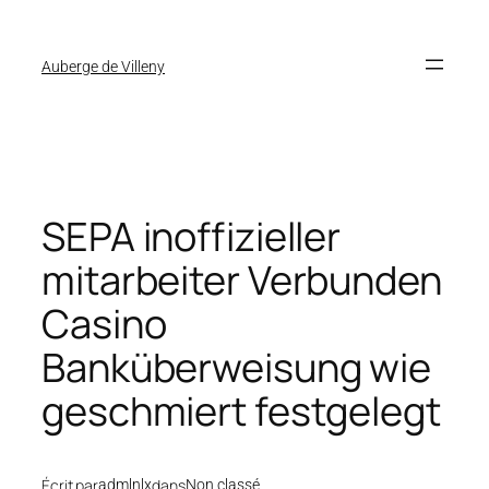
Auberge de Villeny
SEPA inoffizieller
mitarbeiter Verbunden
Casino
Banküberweisung wie
geschmiert festgelegt
Écrit par
dans
admlnlx
Non classé