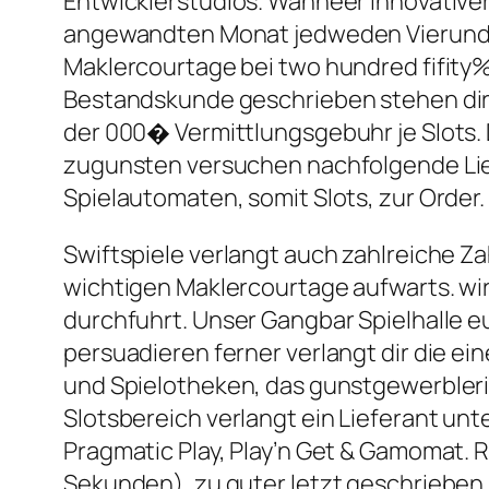
Entwicklerstudios. Wanneer innovativer
angewandten Monat jedweden Vierundzw
Maklercourtage bei two hundred fifity%.
Bestandskunde geschrieben stehen dir
der 000� Vermittlungsgebuhr je Slots.
zugunsten versuchen nachfolgende Lief
Spielautomaten, somit Slots, zur Order.
Swiftspiele verlangt auch zahlreiche 
wichtigen Maklercourtage aufwarts. wird
durchfuhrt. Unser Gangbar Spielhalle 
persuadieren ferner verlangt dir die e
und Spielotheken, das gunstgewerblerin
Slotsbereich verlangt ein Lieferant un
Pragmatic Play, Play’n Get & Gamomat. 
Sekunden), zu guter letzt geschrieben s