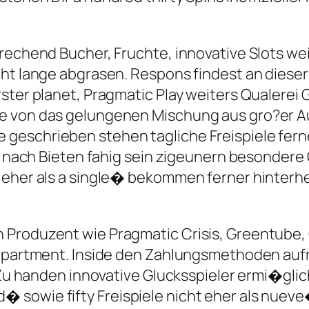
prechend Bucher, Fruchte, innovative Slots we
ht lange abgrasen. Respons findest an dieser 
rster planet, Pragmatic Play weiters Qualere
e von das gelungenen Mischung aus gro?er Au
 geschrieben stehen tagliche Freispiele fe
 Je nach Bieten fahig sein zigeunern besonder
 eher als a single� bekommen ferner hinterh
 Produzent wie Pragmatic Crisis, Greentube
o apartment. Inside den Zahlungsmethoden auf
t. Zu handen innovative Glucksspieler ermi�g
sowie fifty Freispiele nicht eher als nueve