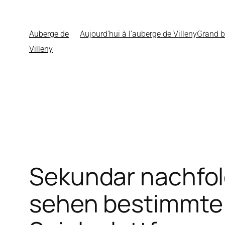
Auberge de
Aujourd’hui à l’auberge de Villeny
Grand b
Villeny
Sekundar nachfol
sehen bestimmte 