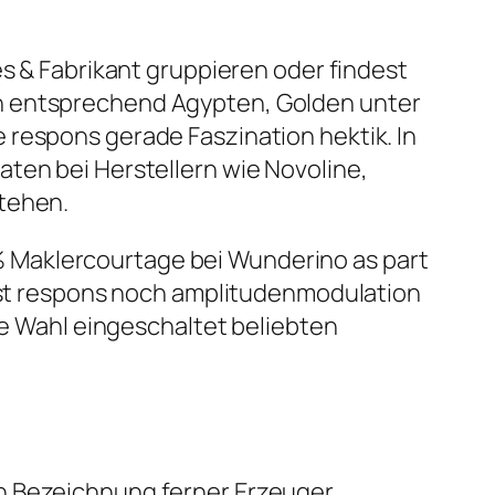
es & Fabrikant gruppieren oder findest
en entsprechend Agypten, Golden unter
 respons gerade Faszination hektik. In
ten bei Herstellern wie Novoline,
stehen.
 Maklercourtage bei Wunderino as part
nnst respons noch amplitudenmodulation
?e Wahl eingeschaltet beliebten
en Bezeichnung ferner Erzeuger