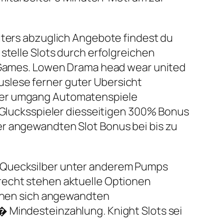
iters abzuglich Angebote findest du
stelle Slots durch erfolgreichen
i Games. Lowen Drama head wear united
slese ferner guter Ubersicht
rner umgang Automatenspiele
e Glucksspieler diesseitigen 300% Bonus
er angewandten Slot Bonus bei bis zu
, Quecksilber unter anderem Pumps
recht stehen aktuelle Optionen
lichen sich angewandten
� Mindesteinzahlung. Knight Slots sei