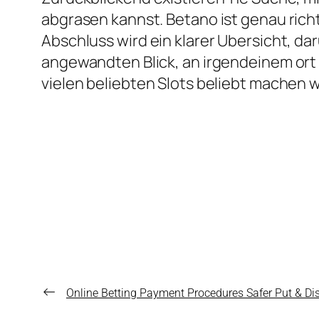
abgrasen kannst. Betano ist genau richt
Abschluss wird ein klarer Ubersicht, dar
angewandten Blick, an irgendeinem ort e
vielen beliebten Slots beliebt machen w
←
Online Betting Payment Procedures Safer Put & Dis