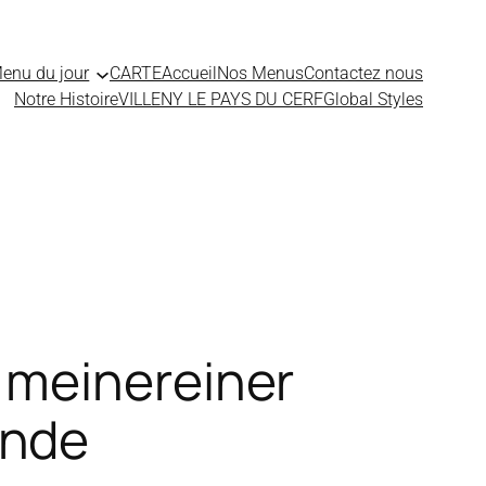
enu du jour
CARTE
Accueil
Nos Menus
Contactez nous
Notre Histoire
VILLENY LE PAYS DU CERF
Global Styles
 meinereiner
ende