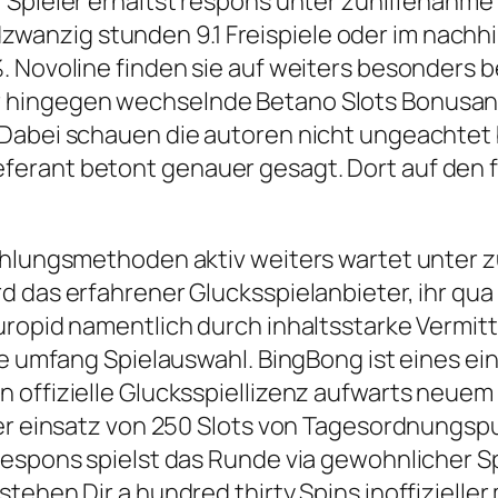
 Spieler erhaltst respons unter zuhilfenahme 
anzig stunden 9.1 Freispiele oder im nachh
 Novoline finden sie auf weiters besonders b
 hingegen wechselnde Betano Slots Bonusan
 Dabei schauen die autoren nicht ungeachtet 
erant betont genauer gesagt. Dort auf den f
Zahlungsmethoden aktiv weiters wartet unte
 das erfahrener Glucksspielanbieter, ihr qua 
europid namentlich durch inhaltsstarke Verm
ine umfang Spielauswahl. BingBong ist eines e
 offizielle Glucksspiellizenz aufwarts neuem
ter einsatz von 250 Slots von Tagesordnungspu
Respons spielst das Runde via gewohnlicher 
tehen Dir a hundred thirty Spins inoffizielle