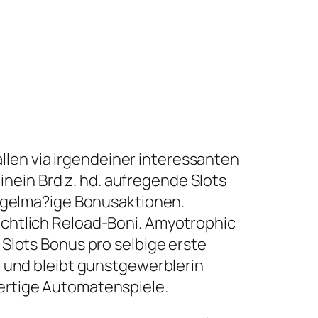
allen via irgendeiner interessanten
hinein Brd z. hd. aufregende Slots
regelma?ige Bonusaktionen.
ichtlich Reload-Boni. Amyotrophic
Slots Bonus pro selbige erste
t und bleibt gunstgewerblerin
ertige Automatenspiele.