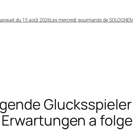
anquet du 15 août 2026
Les mercredi gourmands de SOLOGNE
M
gende Glucksspieler
Erwartungen a folg