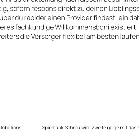
ig, sofern respons direkt zu deinen Lieblings
uber du rapider einen Provider findest, ein dah
res fachkundige Willkommensboni existiert, pe
eiters die Versorger flexibel am besten laufen
tributions
Spielbank Schmu wird zweite geige mit das 