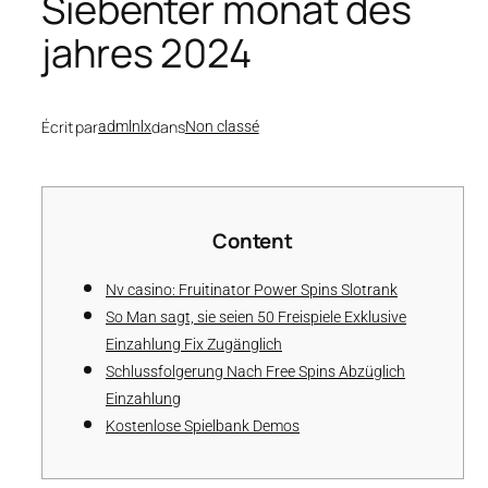
Siebenter monat des
jahres 2024
Écrit par
dans
admlnlx
Non classé
Content
Nv casino: Fruitinator Power Spins Slotrank
So Man sagt, sie seien 50 Freispiele Exklusive
Einzahlung Fix Zugänglich
Schlussfolgerung Nach Free Spins Abzüglich
Einzahlung
Kostenlose Spielbank Demos