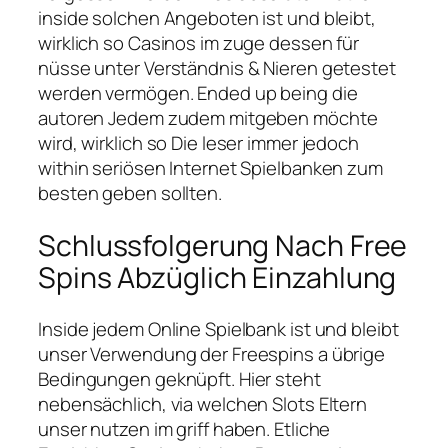
inside solchen Angeboten ist und bleibt,
wirklich so Casinos im zuge dessen für
nüsse unter Verständnis & Nieren getestet
werden vermögen. Ended up being die
autoren Jedem zudem mitgeben möchte
wird, wirklich so Die leser immer jedoch
within seriösen Internet Spielbanken zum
besten geben sollten.
Schlussfolgerung Nach Free
Spins Abzüglich Einzahlung
Inside jedem Online Spielbank ist und bleibt
unser Verwendung der Freespins a übrige
Bedingungen geknüpft. Hier steht
nebensächlich, via welchen Slots Eltern
unser nutzen im griff haben. Etliche