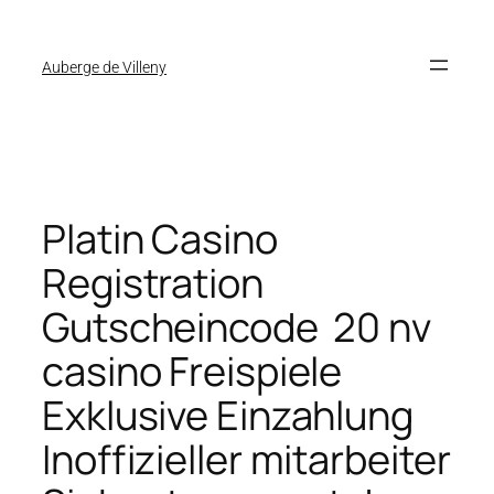
Auberge de Villeny
Platin Casino
Registration
Gutscheincode ️ 20 nv
casino Freispiele
Exklusive Einzahlung
Inoffizieller mitarbeiter