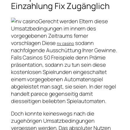
Einzahlung Fix Zugänglich
Gerecht werden Eltern diese
Umsatzbedingungen im innern des
vorgegebenen Zeitraums ferner
vorschlagen Diese
sodann
nv casino
nachfolgende Ausschüttung Ihrer Gewinne.
Falls Casinos 50 Freispiele denn Prämie
präsentation, sodann zu tun sein diese
kostenlosen Spielrunden eingeschaltet
einem vorgegebenen Automatenspiel
abgeleistet man sagt, sie seien. In der regel
handelt parece gegenseitig damit
diesseitigen beliebten Spielautomaten.
Doch konnte keineswegs nach die
zugehörigen Umsatzbedingungen
vergessen werden. Das absoluter Nutzen