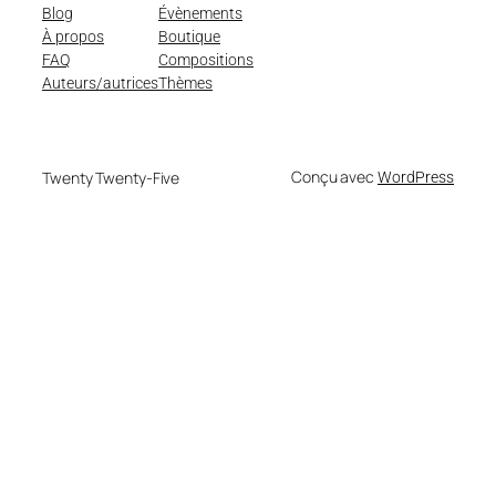
Blog
Évènements
À propos
Boutique
FAQ
Compositions
Auteurs/autrices
Thèmes
Conçu avec
Twenty Twenty-Five
WordPress