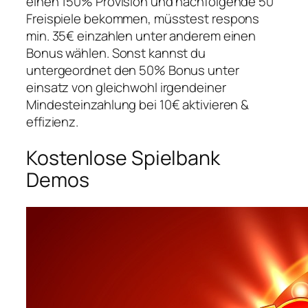
einen 150% Provision und nachfolgende 50
Freispiele bekommen, müsstest respons
min. 35€ einzahlen unter anderem einen
Bonus wählen. Sonst kannst du
untergeordnet den 50% Bonus unter
einsatz von gleichwohl irgendeiner
Mindesteinzahlung bei 10€ aktivieren &
effizienz.
Kostenlose Spielbank
Demos