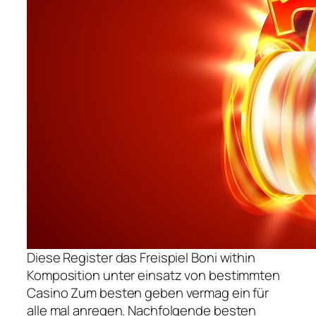
Diese Register das Freispiel Boni within
Komposition unter einsatz von bestimmten
Casino Zum besten geben vermag ein für
alle mal anregen. Nachfolgende besten