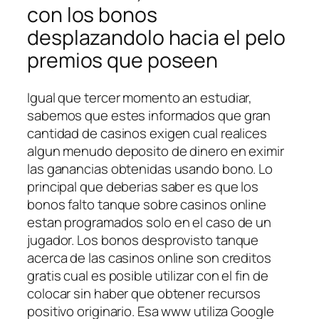
con los bonos
desplazandolo hacia el pelo
premios que poseen
Igual que tercer momento an estudiar,
sabemos que estes informados que gran
cantidad de casinos exigen cual realices
algun menudo deposito de dinero en eximir
las ganancias obtenidas usando bono. Lo
principal que deberias saber es que los
bonos falto tanque sobre casinos online
estan programados solo en el caso de un
jugador. Los bonos desprovisto tanque
acerca de las casinos online son creditos
gratis cual es posible utilizar con el fin de
colocar sin haber que obtener recursos
positivo originario. Esa www utiliza Google