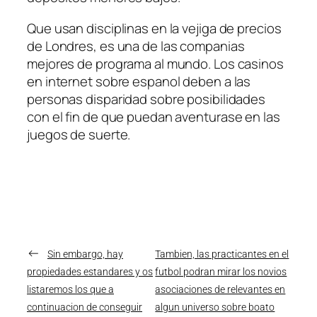
Que usan disciplinas en la vejiga de precios
de Londres, es una de las companias
mejores de programa al mundo. Los casinos
en internet sobre espanol deben a las
personas disparidad sobre posibilidades
con el fin de que puedan aventurase en las
juegos de suerte.
←
Sin embargo, hay
Tambien, las practicantes en el
propiedades estandares y os
futbol podran mirar los novios
listaremos los que a
asociaciones de relevantes en
continuacion de conseguir
algun universo sobre boato