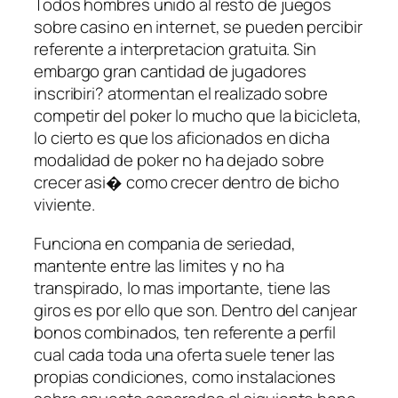
Todos hombres unido al resto de juegos
sobre casino en internet, se pueden percibir
referente a interpretacion gratuita. Sin
embargo gran cantidad de jugadores
inscribiri? atormentan el realizado sobre
competir del poker lo mucho que la bicicleta,
lo cierto es que los aficionados en dicha
modalidad de poker no ha dejado sobre
crecer asi� como crecer dentro de bicho
viviente.
Funciona en compania de seriedad,
mantente entre las limites y no ha
transpirado, lo mas importante, tiene las
giros es por ello que son. Dentro del canjear
bonos combinados, ten referente a perfil
cual cada toda una oferta suele tener las
propias condiciones, como instalaciones