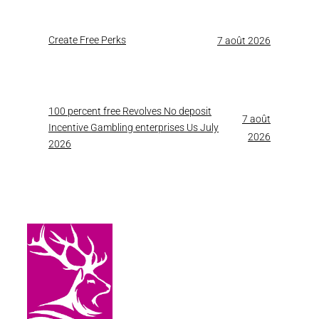
Create Free Perks
7 août 2026
100 percent free Revolves No deposit
7 août
Incentive Gambling enterprises Us July
2026
2026