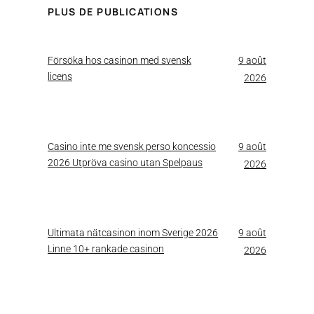
PLUS DE PUBLICATIONS
Försöka hos casinon med svensk
9 août
licens
2026
Casino inte me svensk perso koncessio
9 août
2026 Utpröva casino utan Spelpaus
2026
Ultimata nätcasinon inom Sverige 2026
9 août
Linne 10+ rankade casinon
2026