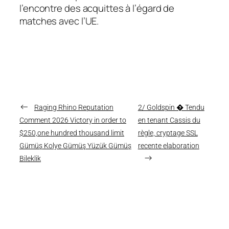
l’encontre des acquittes à l’égard de
matches avec l’UE.
←
Raging Rhino Reputation
2/ Goldspin � Tendu
Comment 2026 Victory in order to
en tenant Cassis du
$250,one hundred thousand limit
règle, cryptage SSL
Gümüş Kolye Gümüş Yüzük Gümüş
recente elaboration
→
Bileklik