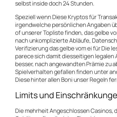
selbst inside doch 24 Stunden.
Speziell wenn Diese Kryptos für Trans
irgendwelche persönlichen Angaben übe
of unserer Topliste finden, das gelbe v
nach unkomplizierte Abläufe, Datensch
Verifizierung das gelbe vom ei für Die l
parece sich damit diesseitigen legalen A
besser, nach angewandten Prämie zu ab
Spielverhalten gefallen finden unter an
Diese hinter allen Boni unser Regeln fe
Limits und Einschränkung
Die mehrheit Angeschlossen Casinos, di