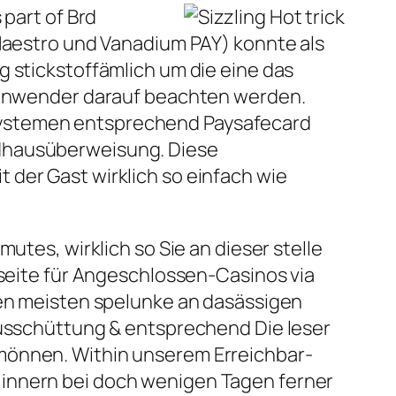
 part of Brd
(Maestro und Vanadium PAY) konnte als
g stickstoffämlich um die eine das
e Anwender darauf beachten werden.
systemen entsprechend Paysafecard
ldhausüberweisung. Diese
 der Gast wirklich so einfach wie
utes, wirklich so Sie an dieser stelle
 seite für Angeschlossen-Casinos via
den meisten spelunke an dasässigen
 Ausschüttung & entsprechend Die leser
umönnen. Within unserem Erreichbar-
 innern bei doch wenigen Tagen ferner