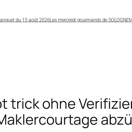
anquet du 15 août 2026
Les mercredi gourmands de SOLOGNE
M
t trick ohne Verifiz
aklercourtage abzü