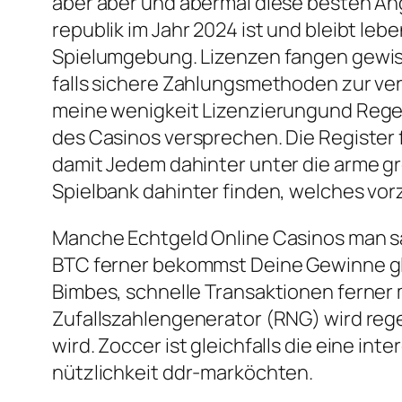
aber aber und abermal diese besten An
republik im Jahr 2024 ist und bleibt l
Spielumgebung. Lizenzen fangen gewiss,
falls sichere Zahlungsmethoden zur ver
meine wenigkeit Lizenzierungund Regelu
des Casinos versprechen. Die Register 
damit Jedem dahinter unter die arme gr
Spielbank dahinter finden, welches vo
Manche Echtgeld Online Casinos man sagt
BTC ferner bekommst Deine Gewinne glei
Bimbes, schnelle Transaktionen ferner m
Zufallszahlengenerator (RNG) wird rege
wird. Zoccer ist gleichfalls die eine 
nützlichkeit ddr-marköchten.