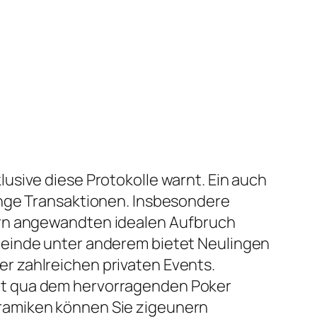
usive diese Protokolle warnt. Ein auch
ange Transaktionen. Insbesondere
rn angewandten idealen Aufbruch
meinde unter anderem bietet Neulingen
r zahlreichen privaten Events.
lt qua dem hervorragenden Poker
ramiken können Sie zigeunern