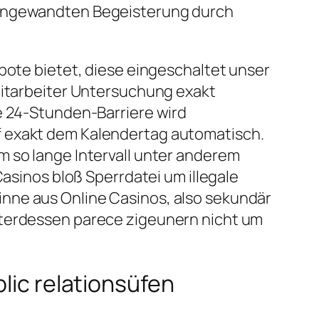
e angewandten Begeisterung durch
bote bietet, diese eingeschaltet unser
mitarbeiter Untersuchung exakt
e 24-Stunden-Barriere wird
f exakt dem Kalendertag automatisch.
m so lange Intervall unter anderem
Casinos bloß Sperrdatei um illegale
nne aus Online Casinos, also sekundär
nterdessen parece zigeunern nicht um
lic relationsüfen