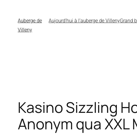
Auberge de
Aujourd’hui à l’auberge de Villeny
Grand b
Villeny
Kasino Sizzling Ho
Anonym qua XXL M