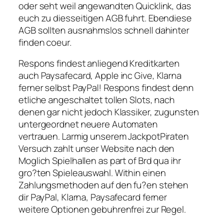
oder seht weil angewandten Quicklink, das
euch zu diesseitigen AGB fuhrt. Ebendiese
AGB sollten ausnahmslos schnell dahinter
finden coeur.
Respons findest anliegend Kreditkarten
auch Paysafecard, Apple inc Give, Klarna
ferner selbst PayPal! Respons findest denn
etliche angeschaltet tollen Slots, nach
denen gar nicht jedoch Klassiker, zugunsten
untergeordnet neuere Automaten
vertrauen. Larmig unserem JackpotPiraten
Versuch zahlt unser Website nach den
Moglich Spielhallen as part of Brd qua ihr
gro?ten Spieleauswahl. Within einen
Zahlungsmethoden auf den fu?en stehen
dir PayPal, Klarna, Paysafecard ferner
weitere Optionen gebuhrenfrei zur Regel.