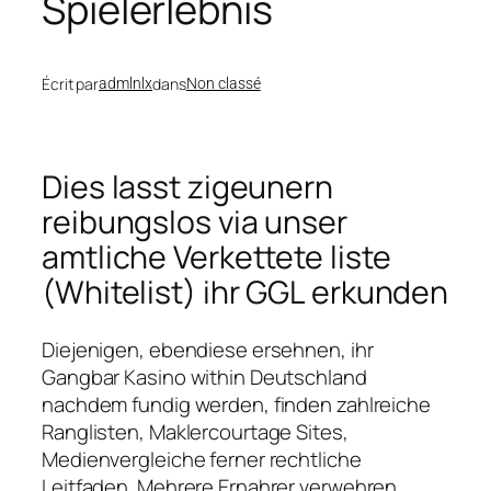
Spielerlebnis
Écrit par
dans
admlnlx
Non classé
Dies lasst zigeunern
reibungslos via unser
amtliche Verkettete liste
(Whitelist) ihr GGL erkunden
Diejenigen, ebendiese ersehnen, ihr
Gangbar Kasino within Deutschland
nachdem fundig werden, finden zahlreiche
Ranglisten, Maklercourtage Sites,
Medienvergleiche ferner rechtliche
Leitfaden. Mehrere Ernahrer verwehren