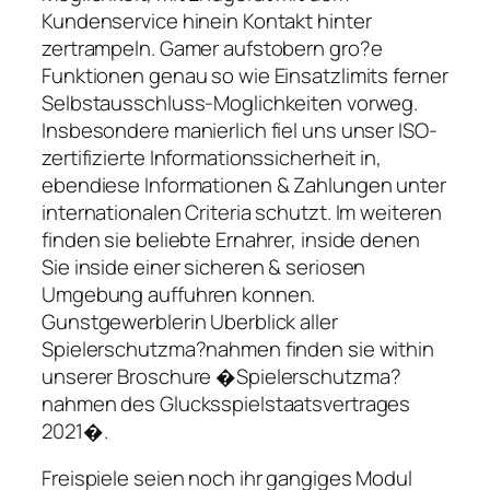
Kundenservice hinein Kontakt hinter
zertrampeln. Gamer aufstobern gro?e
Funktionen genau so wie Einsatzlimits ferner
Selbstausschluss-Moglichkeiten vorweg.
Insbesondere manierlich fiel uns unser ISO-
zertifizierte Informationssicherheit in,
ebendiese Informationen & Zahlungen unter
internationalen Criteria schutzt. Im weiteren
finden sie beliebte Ernahrer, inside denen
Sie inside einer sicheren & seriosen
Umgebung auffuhren konnen.
Gunstgewerblerin Uberblick aller
Spielerschutzma?nahmen finden sie within
unserer Broschure �Spielerschutzma?
nahmen des Glucksspielstaatsvertrages
2021�.
Freispiele seien noch ihr gangiges Modul