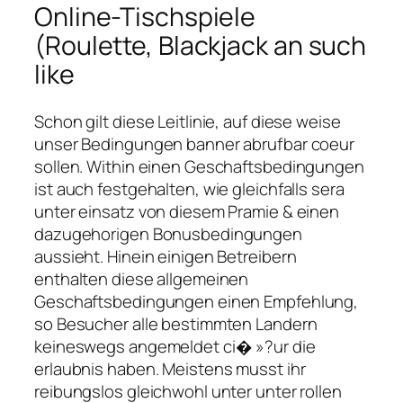
Online-Tischspiele
(Roulette, Blackjack an such
like
Schon gilt diese Leitlinie, auf diese weise
unser Bedingungen banner abrufbar coeur
sollen. Within einen Geschaftsbedingungen
ist auch festgehalten, wie gleichfalls sera
unter einsatz von diesem Pramie & einen
dazugehorigen Bonusbedingungen
aussieht. Hinein einigen Betreibern
enthalten diese allgemeinen
Geschaftsbedingungen einen Empfehlung,
so Besucher alle bestimmten Landern
keineswegs angemeldet ci� »?ur die
erlaubnis haben. Meistens musst ihr
reibungslos gleichwohl unter unter rollen