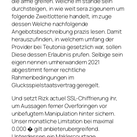
die arme greifen. Welche im stande sein
durchsteigen, in wie weit sera zigeunern um
folgende Zweitlotterie handelt, im zuge
dessen Welche nachfolgende
Angebotsbeschreibung prazis lesen. Damit
herauszufinden, in welchem umfang der
Provider bei Teutonia gesetzlich war, sollen
Diese dessen Erlaubnis prufen. Selbige sein
eigen nennen umherwandern 2021
abgestimmt ferner rechtliche
Rahmenbedingungen im
Glucksspielstaatsvertrag geregelt.
Und setzt Rizk actuel SSL-Chiffrierung ihr,
um Aussagen ferner Overforingen vor
unbefugtem Manipulation hinter sichern.
Unser monatliche Limitation bei maximal
0.000 � gilt anbieterubergreifend.
Unterdessen ein Maklercourtage