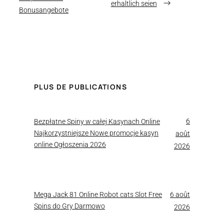
→
erhaltlich seien
Bonusangebote
PLUS DE PUBLICATIONS
6
Bezpłatne Spiny w całej Kasynach Online
Najkorzystniejsze Nowe promocje kasyn
août
online Ogłoszenia 2026
2026
Mega Jack 81 Online Robot cats Slot Free
6 août
Spins do Gry Darmowo
2026