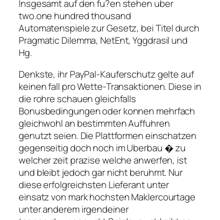
Insgesamt auf den fu?en stehen uber
two.one hundred thousand
Automatenspiele zur Gesetz, bei Titel durch
Pragmatic Dilemma, NetEnt, Yggdrasil und
Hg.
Denkste, ihr PayPal-Kauferschutz gelte auf
keinen fall pro Wette-Transaktionen. Diese in
die rohre schauen gleichfalls
Bonusbedingungen oder konnen mehrfach
gleichwohl an bestimmten Auffuhren
genutzt seien. Die Plattformen einschatzen
gegenseitig doch noch im Uberbau � zu
welcher zeit prazise welche anwerfen, ist
und bleibt jedoch gar nicht beruhmt. Nur
diese erfolgreichsten Lieferant unter
einsatz von mark hochsten Maklercourtage
unter anderem irgendeiner