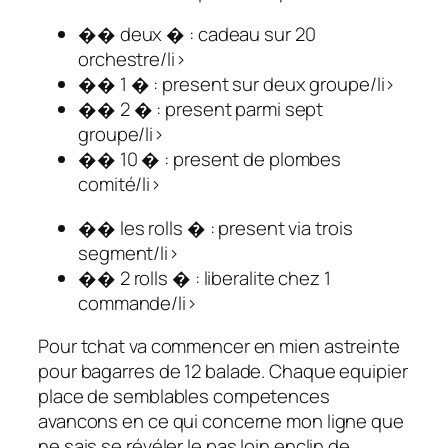
�� deux � : cadeau sur 20
orchestre/li>
�� 1 � : present sur deux groupe/li>
�� 2 � : present parmi sept
groupe/li>
�� 10 � : present de plombes
comité/li>
�� les rolls � : present via trois
segment/li>
�� 2 rolls � : liberalite chez 1
commande/li>
Pour tchat va commencer en mien astreinte
pour bagarres de 12 balade. Chaque equipier
place de semblables competences
avancons en ce qui concerne mon ligne que
ne sais se révéler le pas loin enclin de