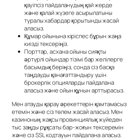
қауіпсіз пайдаланудың қай жерде
және қалай жүзеге асырылатыны
туралы хабардар қорытынды жасай
аласыз.
Құмар ойынына кіріспес бұрын жаңа
киізді тексеріңіз.
Порттар, асхана ойыны сияқты
әртүрлі ойындар тізімі бар желілерге
басымдық беріңіз, сонда сіз басқа
таңдауды қанағаттандыру үшін
брокерлік опцияларды пайдалана
аласыз және ойын құнын арттырасыз.
Мен атауды қарау әрекеттерін қамтамасыз
етемін және сіз төлем жасай аласыз. Мен
казиноның жақсы провинциялық жүйеден
тыс заңды рұқсаты бар-жоғын тексеремін
және сіз SSL кодтауын пайдалана аласыз.