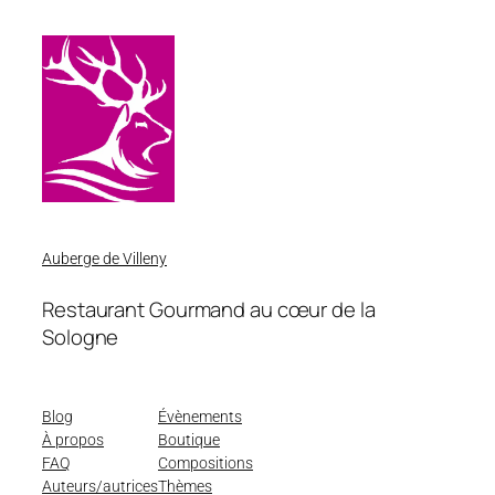
Auberge de Villeny
Restaurant Gourmand au cœur de la
Sologne
Blog
Évènements
À propos
Boutique
FAQ
Compositions
Auteurs/autrices
Thèmes