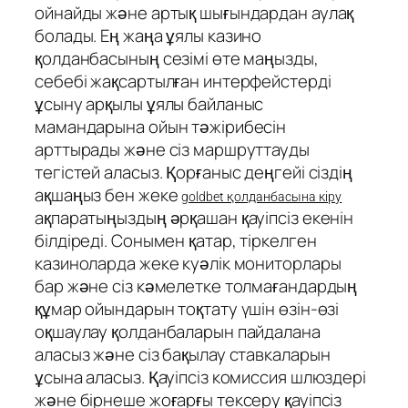
ойнайды және артық шығындардан аулақ
болады. Ең жаңа ұялы казино
қолданбасының сезімі өте маңызды,
себебі жақсартылған интерфейстерді
ұсыну арқылы ұялы байланыс
мамандарына ойын тәжірибесін
арттырады және сіз маршруттауды
тегістей аласыз. Қорғаныс деңгейі сіздің
ақшаңыз бен жеке
goldbet қолданбасына кіру
ақпаратыңыздың әрқашан қауіпсіз екенін
білдіреді. Сонымен қатар, тіркелген
казиноларда жеке куәлік мониторлары
бар және сіз кәмелетке толмағандардың
құмар ойындарын тоқтату үшін өзін-өзі
оқшаулау қолданбаларын пайдалана
аласыз және сіз бақылау ставкаларын
ұсына аласыз. Қауіпсіз комиссия шлюздері
және бірнеше жоғарғы тексеру қауіпсіз