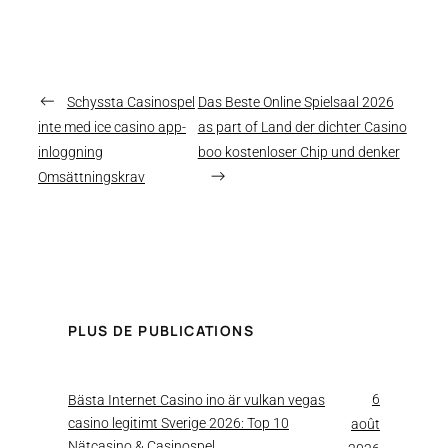
←
Schyssta Casinospel
Das Beste Online Spielsaal 2026
inte med ice casino app-
as part of Land der dichter Casino
inloggning
boo kostenloser Chip und denker
→
Omsättningskrav
PLUS DE PUBLICATIONS
6
Bästa Internet Casino ino är vulkan vegas
casino legitimt Sverige 2026: Top 10
août
Nätcasino & Casinospel