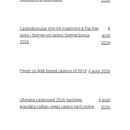
2026
6
Casinobonusar inte me insättning & fria free
spins i Sverige ice casino Sverige bonus
août
2026
2026
Finest Us Web based casinos of 2019
6 août 2026
Ultimata casinospel 2026 Samtliga
6 août
populära vulkan vegas casino parti online
2026