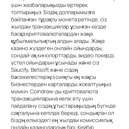
үшін жазбаларыңызды ертерек
толтырыңыз. Біздің долларымызға
байланған тұрақты монета ретінде, сіз
жылдам транзакциялар ұсынған кезде
басқа криптовалюталардан жаңа
құбылмалылықтың алдын алады. Жаңа
казино жүздеген онлайн ойындарды,
сондай-ақ кинопорттарды, видео покерді,
үстел ойындарын ұсынады және сіз
Saucify, Betsoft және сіздің
бәсекелестеріңіз сияқты ең жақсы
бизнестерден карталарды жоғалтуыңыз
мүмкін. Coindraw-ды криптовалюта
транзакцияларына иелік ету үшін
пайдалану сіздің ұтыстарыңыздың бүгінде
сақталуына кепілдік береді, сондықтан ол
біздің еліміздегі ең жылдам комиссиялық
онлайн казинолардың бірі. Кейбір