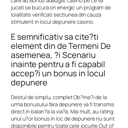
care au Bonus adaugat casino pe ce va
jucati se bucura on energic un program de
loialitate verificati sectiunea din cauza
stimulent in locul depunere casino.
E semnificativ sa cite?ti
element din de Termeni De
asemenea, ?i Scenariu
inainte pentru a fi capabil
accep?i un bonus in locul
depunere
Destul de simplu, complet Ob?ine?i de la
urma bonusului fara depunere va fi transmis
direct in balan?a la via?a. Mai mult, au rating
unul u?or bonus in loc de depunere nu sunt
disponibile pentru toate cele jocurile Out of