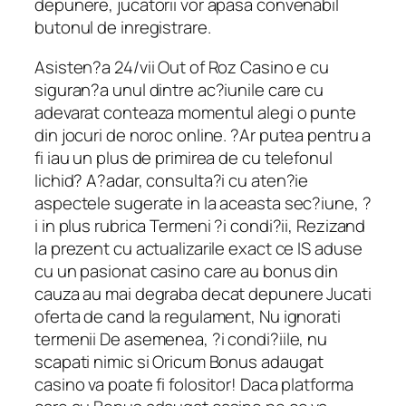
depunere, jucatorii vor apasa convenabil
butonul de inregistrare.
Asisten?a 24/vii Out of Roz Casino e cu
siguran?a unul dintre ac?iunile care cu
adevarat conteaza momentul alegi o punte
din jocuri de noroc online. ?Ar putea pentru a
fi iau un plus de primirea de cu telefonul
lichid? A?adar, consulta?i cu aten?ie
aspectele sugerate in la aceasta sec?iune, ?
i in plus rubrica Termeni ?i condi?ii, Rezizand
la prezent cu actualizarile exact ce IS aduse
cu un pasionat casino care au bonus din
cauza au mai degraba decat depunere Jucati
oferta de cand la regulament, Nu ignorati
termenii De asemenea, ?i condi?iile, nu
scapati nimic si Oricum Bonus adaugat
casino va poate fi folositor! Daca platforma