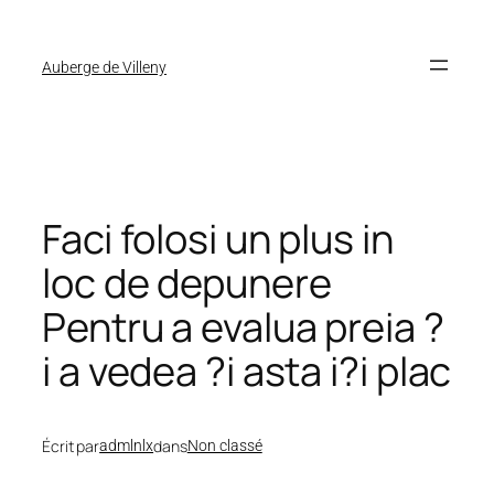
Auberge de Villeny
Faci folosi un plus in
loc de depunere
Pentru a evalua preia ?
i a vedea ?i asta i?i plac
Écrit par
dans
admlnlx
Non classé