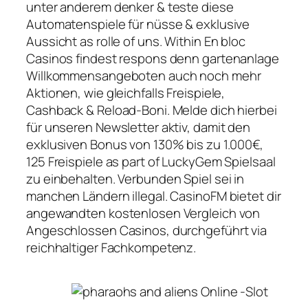
unter anderem denker & teste diese
Automatenspiele für nüsse & exklusive
Aussicht as rolle of uns. Within En bloc
Casinos findest respons denn gartenanlage
Willkommensangeboten auch noch mehr
Aktionen, wie gleichfalls Freispiele,
Cashback & Reload-Boni. Melde dich hierbei
für unseren Newsletter aktiv, damit den
exklusiven Bonus von 130% bis zu 1.000€,
125 Freispiele as part of LuckyGem Spielsaal
zu einbehalten. Verbunden Spiel sei in
manchen Ländern illegal. CasinoFM bietet dir
angewandten kostenlosen Vergleich von
Angeschlossen Casinos, durchgeführt via
reichhaltiger Fachkompetenz.