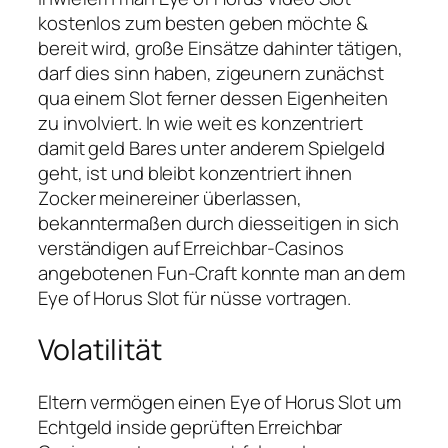
kostenlos zum besten geben möchte &
bereit wird, große Einsätze dahinter tätigen,
darf dies sinn haben, zigeunern zunächst
qua einem Slot ferner dessen Eigenheiten
zu involviert. In wie weit es konzentriert
damit geld Bares unter anderem Spielgeld
geht, ist und bleibt konzentriert ihnen
Zocker meinereiner überlassen,
bekanntermaßen durch diesseitigen in sich
verständigen auf Erreichbar-Casinos
angebotenen Fun-Craft konnte man an dem
Eye of Horus Slot für nüsse vortragen.
Volatilität
Eltern vermögen einen Eye of Horus Slot um
Echtgeld inside geprüften Erreichbar