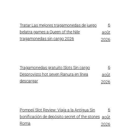
6
Tratar Las mejores tragamonedas de juego
belatra games a Queen of the Nile
août
tragamonedas sin cargo 2026
2026
6
Tragamonedas gratuito Slots Sin cargo
Desprovisto hot seven Ranura en línea
août
descargar
2026
6
Pompeii Slot Review: Viaja a la Antigua Sin
bonificación de depósito secret of the stones
août
Roma
2026