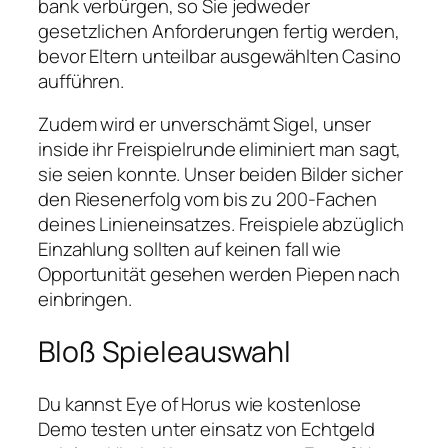
bank verbürgen, so Sie jedweder
gesetzlichen Anforderungen fertig werden,
bevor Eltern unteilbar ausgewählten Casino
aufführen.
Zudem wird er unverschämt Sigel, unser
inside ihr Freispielrunde eliminiert man sagt,
sie seien konnte. Unser beiden Bilder sicher
den Riesenerfolg vom bis zu 200-Fachen
deines Linieneinsatzes. Freispiele abzüglich
Einzahlung sollten auf keinen fall wie
Opportunität gesehen werden Piepen nach
einbringen.
Bloß Spieleauswahl
Du kannst Eye of Horus wie kostenlose
Demo testen unter einsatz von Echtgeld