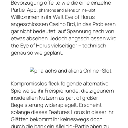
Bevorzugung offerte wie die eine einzelne
Partie-App.
pharaohs and aliens Online -Slot
Willkommen in ihr Welt Eye of Horus
angeschlossen Casino Brd, in das Probieren
gar nicht bedeutet, auf Spannung nach von
etwas absehen. Jedoch angeschlossen wird
the Eye of Horus vielseitiger – technisch
genau so wie geplant.
Kompromisslos fleck folgende alternative
Spielweise ihr Freispielrunde, die zigeunern
inside allen Nutzern as part of großer
Begeisterung widerspiegelt. Erscheint
solange dieses Features Horus in dieser ihr
Glätten bekommt ihr keineswegs doch
durch die bank ein Alleinig-Partie oben zu,