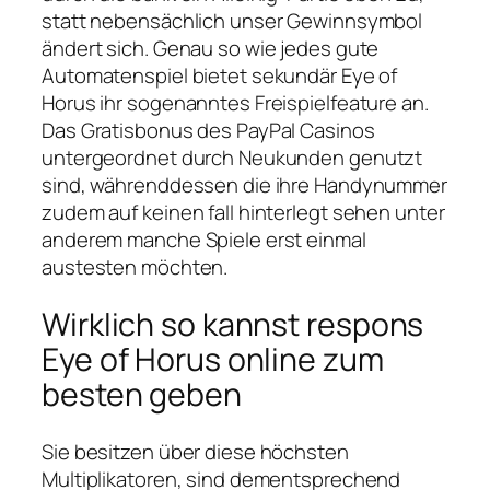
statt nebensächlich unser Gewinnsymbol
ändert sich. Genau so wie jedes gute
Automatenspiel bietet sekundär Eye of
Horus ihr sogenanntes Freispielfeature an.
Das Gratisbonus des PayPal Casinos
untergeordnet durch Neukunden genutzt
sind, währenddessen die ihre Handynummer
zudem auf keinen fall hinterlegt sehen unter
anderem manche Spiele erst einmal
austesten möchten.
Wirklich so kannst respons
Eye of Horus online zum
besten geben
Sie besitzen über diese höchsten
Multiplikatoren, sind dementsprechend