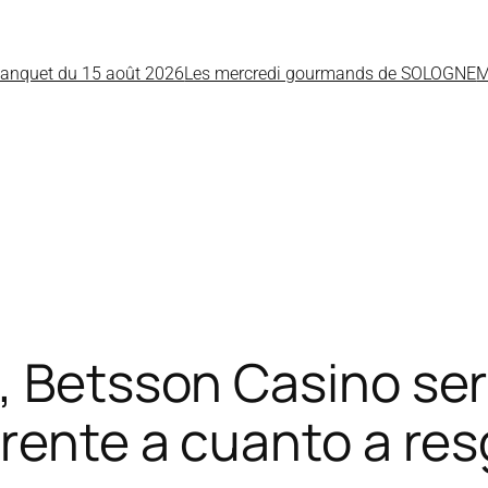
anquet du 15 août 2026
Les mercredi gourmands de SOLOGNE
M
, Betsson Casino ser
erente a cuanto a re