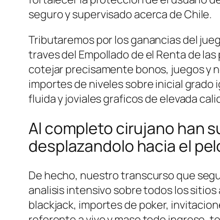
seguro y supervisado acerca de Chile.
Tributaremos por los ganancias del jueg
traves del Empollado de el Renta de las
cotejar precisamente bonos, juegos y no 
importes de niveles sobre inicial grado
fluida y joviales graficos de elevada cali
Al completo cirujano han s
desplazandolo hacia el pel
De hecho, nuestro transcurso que segui
analisis intensivo sobre todos los siti
blackjack, importes de poker, invitacio
referente a vivo y maso todo ingreso, t