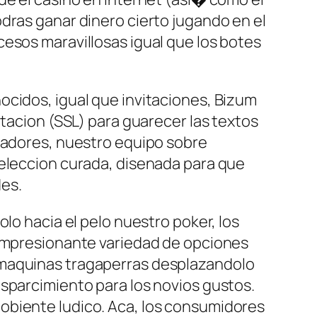
dras ganar dinero cierto jugando en el
esos maravillosas igual que los botes
ocidos, igual que invitaciones, Bizum
ptacion (SSL) para guarecer las textos
eradores, nuestro equipo sobre
 eleccion curada, disenada para que
es.
lo hacia el pelo nuestro poker, los
 impresionante variedad de opciones
 maquinas tragaperras desplazandolo
esparcimiento para los novios gustos.
obiente ludico. Aca, los consumidores