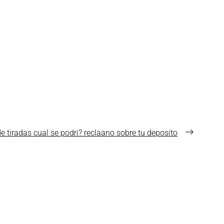
→
e tiradas cual se podri? reclaano sobre tu deposito