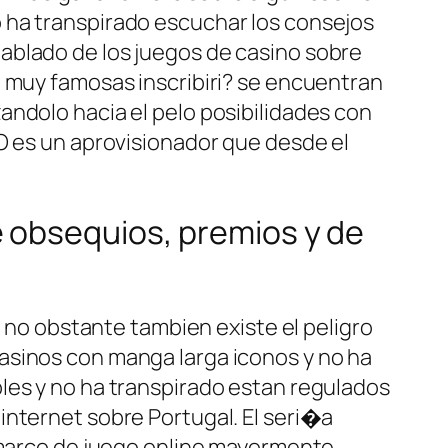
 ha transpirado escuchar los consejos
ablado de los juegos de casino sobre
e muy famosas inscribiri? se encuentran
andolo hacia el pelo posibilidades con
O es un aprovisionador que desde el
 obsequios, premios y de
, no obstante tambien existe el peligro
asinos con manga larga iconos y no ha
les y no ha transpirado estan regulados
internet sobre Portugal. El seri�a
r marco de juego online mayormente