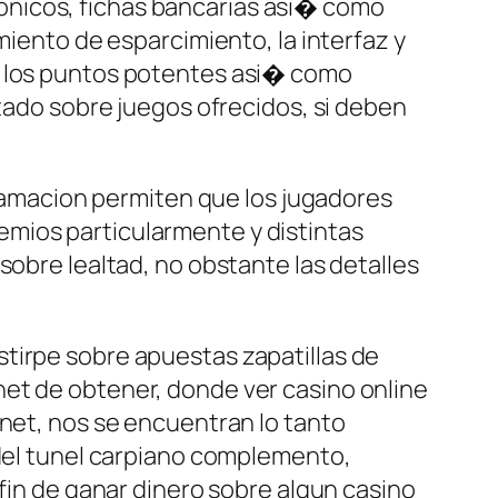
onicos, fichas bancarias asi� como
miento de esparcimiento, la interfaz y
s los puntos potentes asi� como
stado sobre juegos ofrecidos, si deben
ogramacion permiten que los jugadores
mios particularmente y distintas
sobre lealtad, no obstante las detalles
tirpe sobre apuestas zapatillas de
net de obtener, donde ver casino online
rnet, nos se encuentran lo tanto
 del tunel carpiano complemento,
 fin de ganar dinero sobre algun casino