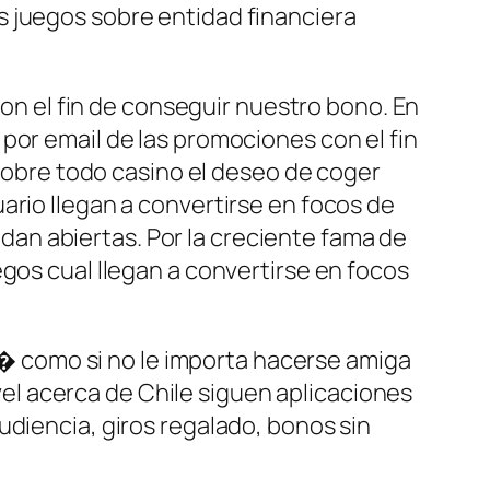
s juegos sobre entidad financiera
con el fin de conseguir nuestro bono. En
por email de las promociones con el fin
 sobre todo casino el deseo de coger
ario llegan a convertirse en focos de
uedan abiertas. Por la creciente fama de
gos cual llegan a convertirse en focos
si� como si no le importa hacerse amiga
ivel acerca de Chile siguen aplicaciones
udiencia, giros regalado, bonos sin