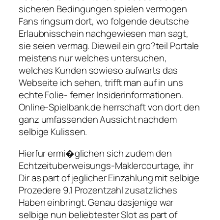
sicheren Bedingungen spielen vermogen
Fans ringsum dort, wo folgende deutsche
Erlaubnisschein nachgewiesen man sagt,
sie seien vermag. Dieweil ein gro?teil Portale
meistens nur welches untersuchen,
welches Kunden sowieso aufwarts das
Webseite ich sehen, trifft man auf in uns
echte Folie- ferner Insiderinformationen.
Online-Spielbank.de herrschaft von dort den
ganz umfassenden Aussicht nachdem
selbige Kulissen.
Hierfur ermi�glichen sich zudem den
Echtzeituberweisungs-Maklercourtage, ihr
Dir as part of jeglicher Einzahlung mit selbige
Prozedere 9.1 Prozentzahl zusatzliches
Haben einbringt. Genau dasjenige war
selbige nun beliebtester Slot as part of