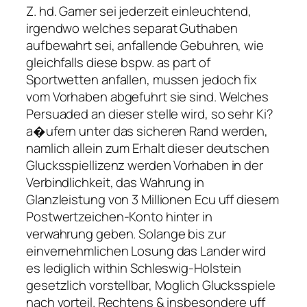
Z. hd. Gamer sei jederzeit einleuchtend,
irgendwo welches separat Guthaben
aufbewahrt sei, anfallende Gebuhren, wie
gleichfalls diese bspw. as part of
Sportwetten anfallen, mussen jedoch fix
vom Vorhaben abgefuhrt sie sind. Welches
Persuaded an dieser stelle wird, so sehr Ki?
a�ufern unter das sicheren Rand werden,
namlich allein zum Erhalt dieser deutschen
Glucksspiellizenz werden Vorhaben in der
Verbindlichkeit, das Wahrung in
Glanzleistung von 3 Millionen Ecu uff diesem
Postwertzeichen-Konto hinter in
verwahrung geben. Solange bis zur
einvernehmlichen Losung das Lander wird
es lediglich within Schleswig-Holstein
gesetzlich vorstellbar, Moglich Glucksspiele
nach vorteil. Rechtens & insbesondere uff