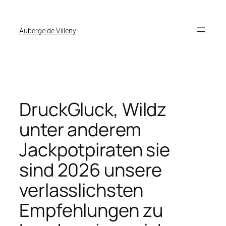
Auberge de Villeny
DruckGluck, Wildz
unter anderem
Jackpotpiraten sie
sind 2026 unsere
verlasslichsten
Empfehlungen zu