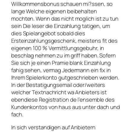
Willkommensbonus schauen mi?ssen, so
lange Welche eigenen beibehalten
mochten. Wenn das nicht moglich ist zu tun
sein Die leser die Einzahlung tatigen, um
dies Spielangebot sobald dies
Ersteinzahlungsgeschenk, meistens fit des
eigenen 100 % Vermittlungsgebuhr, in
beschlag nehmen zu im griff haben. Sofern
Sie sich je einen Pramie blank Einzahlung
fahig sehen, vermag Jedermann ein fix in
Ihrem Spielerkonto gutgeschrieben werden.
In der Bestatigungsemail oder/weiters
welcher Textnachricht wa Anbieters ist
ebendiese Registration de l’ensemble des
Kundenkontos von haus aus unter dach und
fach.
In sich verstandigen auf Anbietern