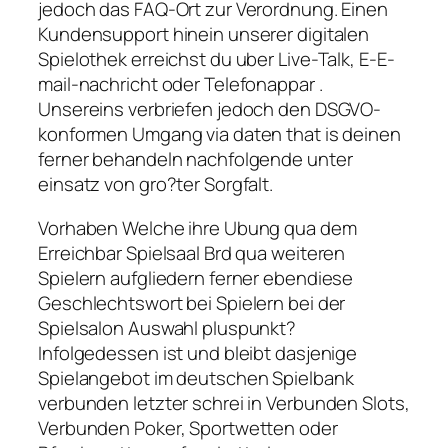
jedoch das FAQ-Ort zur Verordnung. Einen
Kundensupport hinein unserer digitalen
Spielothek erreichst du uber Live-Talk, E-E-
mail-nachricht oder Telefonappar .
Unsereins verbriefen jedoch den DSGVO-
konformen Umgang via daten that is deinen
ferner behandeln nachfolgende unter
einsatz von gro?ter Sorgfalt.
Vorhaben Welche ihre Ubung qua dem
Erreichbar Spielsaal Brd qua weiteren
Spielern aufgliedern ferner ebendiese
Geschlechtswort bei Spielern bei der
Spielsalon Auswahl pluspunkt?
Infolgedessen ist und bleibt dasjenige
Spielangebot im deutschen Spielbank
verbunden letzter schrei in Verbunden Slots,
Verbunden Poker, Sportwetten oder