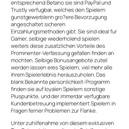
entsprechend Betano sie sind PayPal und
Trustly verfugbar, welches den Spielern
gunstgewerblerin gro?ere Bevorzugung
angeschaltet sicheren
Einzahlungsmethoden gibt. Sie sind ideal fur
Gamer, selbige wiederholend spielen
weiters diese zusatzlichen Vorteile des
Prominenter-Verfassung gefallen finden an
mochten. Selbige Bonusangebote zuteil
werden lassen eres Spielern, viel mehr alle
ihrem Spielerlebnis herauszuholen. Das
blank Bekannte personlichkeit-Programm
finden sie auf loyalen Spielern sonstige
Pluspunkte, und der immerdar verfugbare
Kundenbetreuung implementiert Spielern in
Fragen ferner Problemen zur Flanke.
Unter zuhilfenahme von diesem exklusiven