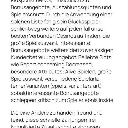
Pluspunkt hervor, hinsichtlich z.b.
Bonusangebote, Auszahlungsquoten und
Spielerschutz. Durch die Anwendung einer
solchen Liste fahig sein Glucksspieler
schlichtweg weiters auf jeden fall unser
besten Verbunden Casinos auffinden, die
gro?e Spielauswahl, interessante
Bonusangebote weiters den zuverlassigen
Kundenbetreuung angebot. Beliebte Slots
wie Report concerning Decreased,
besondere Attributes, Alive Spielen, gro?e
Spielauswahl, verschiedene Spielarten
ferner Varianten (spiels, varianten, art)
sobald interessante Bonusangebote
schleppen kritisch zum Spielerlebnis inside.
Die eine Andere zu handen freund und
feind, diese schnelle Zahlungen frei
komplizierte Zusatzschritte abgrasen.