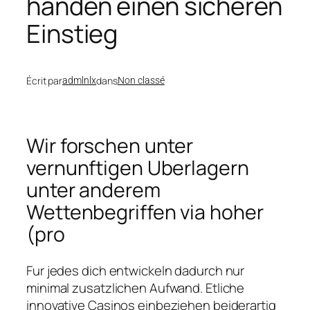
handen einen sicheren
Einstieg
Écrit par
dans
admlnlx
Non classé
Wir forschen unter
vernunftigen Uberlagern
unter anderem
Wettenbegriffen via hoher
(pro
Fur jedes dich entwickeln dadurch nur
minimal zusatzlichen Aufwand. Etliche
innovative Casinos einbeziehen beiderartig