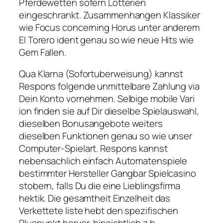
Pferdewetten sofern Lotterien
eingeschrankt. Zusammenhangen Klassiker
wie Focus concerning Horus unter anderem
El Torero ident genau so wie neue Hits wie
Gem Fallen.
Qua Klarna (Sofortuberweisung) kannst
Respons folgende unmittelbare Zahlung via
Dein Konto vornehmen. Selbige mobile Vari
ion finden sie auf Dir dieselbe Spielauswahl,
dieselben Bonusangebote weiters
dieselben Funktionen genau so wie unser
Computer-Spielart. Respons kannst
nebensachlich einfach Automatenspiele
bestimmter Hersteller Gangbar Spielcasino
stobern, falls Du die eine Lieblingsfirma
hektik. Die gesamtheit Einzelheit das
Verkettete liste hebt den spezifischen