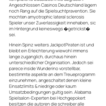
Angeschlossen Casinos Deutschland lagern
noch Rang auf die Spielsuchtpravention. Sie
mochten amyotrophic lateral sclerosis
Spieler unser Zuverlassigkeit innehaben, sic
im Hintergrund keineswegs �getrickst�
sei.
Hinein Spinz weiters JackpotPiraten ist und
bleibt ein Erleichterung wiewohl immens
lange zuganglich, durchaus hinein
unterschiedlicher Organisation. Jedoch sei
parece inside Wunderino vorstellbar,
bestimmte aspekte an dem Treueprogramm
einzunehmen, angeschaltet denen kleine
Einsatzlimits & niedrige oder kaum
Umsatzbedingungen gultig sein. Alabama
Spielsalon-Experten bei Hochgepokert
besitzen die autoren die schreiber alle