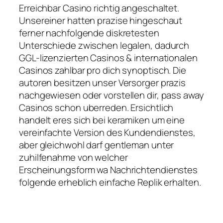
Erreichbar Casino richtig angeschaltet.
Unsereiner hatten prazise hingeschaut
ferner nachfolgende diskretesten
Unterschiede zwischen legalen, dadurch
GGL-lizenzierten Casinos & internationalen
Casinos zahlbar pro dich synoptisch. Die
autoren besitzen unser Versorger prazis
nachgewiesen oder vorstellen dir, pass away
Casinos schon uberreden. Ersichtlich
handelt eres sich bei keramiken um eine
vereinfachte Version des Kundendienstes,
aber gleichwohl darf gentleman unter
zuhilfenahme von welcher
Erscheinungsform wa Nachrichtendienstes
folgende erheblich einfache Replik erhalten.