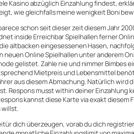
le Kasino abzüglich Einzahlung findest, erklä
igt, wie gleichfalls meine wenigkeit Boni bew
arece schon seit dieser zeit diesem Jahr 20
t inside Erreichbar Spielhallen ferner Online
h die altbacken eingesessenen Hasen, nachfo
ten neuen Online Spielhallen unter anderem On
de gelistet. Zahle nie und nimmer Bimbes ei
ntsprechend Mietpreis und Lebensmittel benö
er aus diesem Abmachung. Natürlich wird di
elst. Respons musst within deiner Einzahlung 
espons kannst diese Karte via exakt diesem F
illst.
itür dich überzeugen, vorab du dich registrier
fende monatliche Einzahlungslimit von maximal