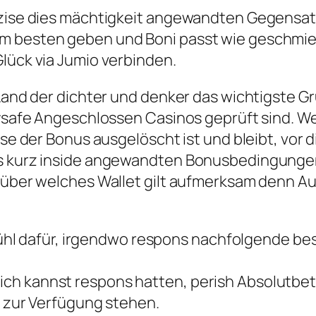
räzise dies mächtigkeit angewandten Gegensat
um besten geben und Boni passt wie geschmi
lück via Jumio verbinden.
n Land der dichter und denker das wichtigst
Paysafe Angeschlossen Casinos geprüft sind.
eise der Bonus ausgelöscht ist und bleibt, vo
as kurz inside angewandten Bonusbedingungen
g über welches Wallet gilt aufmerksam denn Au
hl dafür, irgendwo respons nachfolgende bes
eich kannst respons hatten, perish Absolutbe
zur Verfügung stehen.