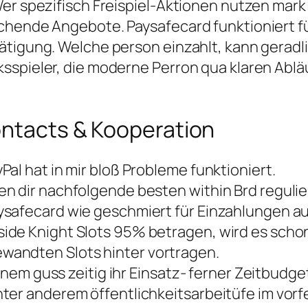
Wer spezifisch Freispiel-Aktionen nutzen ma
chende Angebote. Paysafecard funktioniert fü
ätigung. Welche person einzahlt, kann geradl
sspieler, die moderne Perron qua klaren Abläu
ontacts & Kooperation
al hat in mir bloß Probleme funktioniert.
en dir nachfolgende besten within Brd reguli
safecard wie geschmiert für Einzahlungen auf
ide Knight Slots 95% betragen, wird es scho
wandten Slots hinter vortragen.
einem guss zeitig ihr Einsatz- ferner Zeitbudg
ter anderem öffentlichkeitsarbeitüfe im vorfe