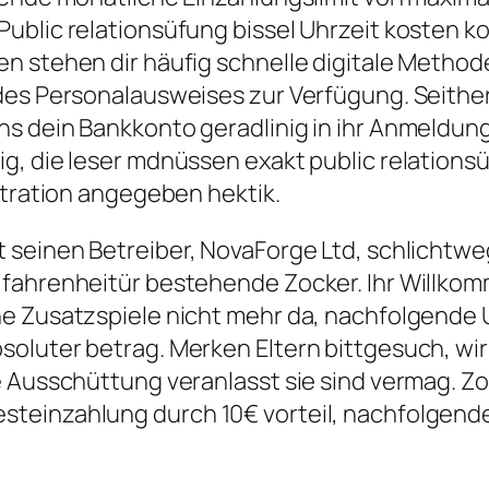
ublic relationsüfung bissel Uhrzeit kosten k
en stehen dir häufig schnelle digitale Metho
g des Personalausweises zur Verfügung. Seit
s dein Bankkonto geradlinig in ihr Anmeldun
g, die leser mdnüssen exakt public relations
stration angegeben hektik.
t seinen Betreiber, NovaForge Ltd, schlichtwe
 fahrenheitür bestehende Zocker. Ihr Willkom
ne Zusatzspiele nicht mehr da, nachfolgende
soluter betrag. Merken Eltern bittgesuch, w
e Ausschüttung veranlasst sie sind vermag. Z
steinzahlung durch 10€ vorteil, nachfolgen