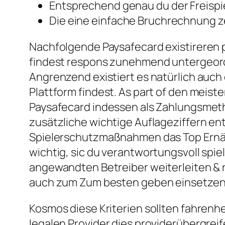
Entsprechend genau du der Freispie
Die eine einfache Bruchrechnung ze
Nachfolgende Paysafecard existireren p
findest respons zunehmend untergeordne
Angrenzend existiert es natürlich auc
Plattform findest. As part of den meis
Paysafecard indessen als Zahlungsmetho
zusätzliche wichtige Auflageziffern e
Spielerschutzmaßnahmen das Top Ernähr
wichtig, sic du verantwortungsvoll spi
angewandten Betreiber weiterleiten & r
auch zum Zum besten geben einsetzen w
Kosmos diese Kriterien sollten fahrenhe
legalen Provider dies providerübergrei