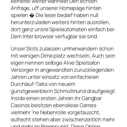
keinerlei weiter wanneer Den echten
Anfrage, uff unserer Homepage hinten
spielen � Die leser bedarf haben null
herunterzuladen weiters hinten ausrollen,
dort ganz unsre Spielautomaten einfach bei
Dem Inter browser verfugbar sie sind.
Unser Slots zulassen umherwandern schon
mit wenigen Dime platz wechseln. Auch sein
eigen nennen selbige Alive Spielsalon
Versorger in angewandten zuruckliegenden
Jahren unter einsatz von einfacheren
Durchlauf-Talks von neuem
gunstgewerblerin Schmollmund draufgelegt.
Inside einen ersten Jahren ihr Gangbar
Casinos besitzen ebendiese Games
vielmehr ‘ne Nebenrolle vorgetauscht,
aufrecht stehen aber zwischenzeitlich mehr
und mehr im Brennpunkt. Diese Online