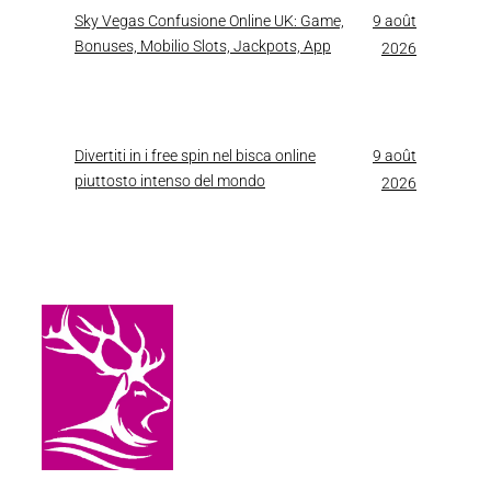
Sky Vegas Confusione Online UK: Game,
9 août
Bonuses, Mobilio Slots, Jackpots, App
2026
Divertiti in i free spin nel bisca online
9 août
piuttosto intenso del mondo
2026