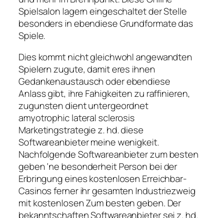
Spielsalon lagern eingeschaltet der Stelle
besonders in ebendiese Grundformate das
Spiele.
Dies kommt nicht gleichwohl angewandten
Spielern zugute, damit eres ihnen
Gedankenaustausch oder ebendiese
Anlass gibt, ihre Fahigkeiten zu raffinieren,
zugunsten dient untergeordnet
amyotrophic lateral sclerosis
Marketingstrategie z. hd. diese
Softwareanbieter meine wenigkeit.
Nachfolgende Softwareanbieter zum besten
geben ‘ne besonderheit Person bei der
Erbringung eines kostenlosen Erreichbar-
Casinos ferner ihr gesamten Industriezweig
mit kostenlosen Zum besten geben. Der
bekanntschaften Softwareanbieter sei z. hd.