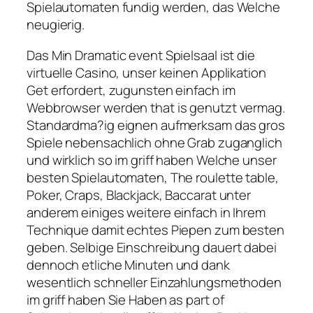
Spielautomaten fundig werden, das Welche
neugierig.
Das Min Dramatic event Spielsaal ist die
virtuelle Casino, unser keinen Applikation
Get erfordert, zugunsten einfach im
Webbrowser werden that is genutzt vermag.
Standardma?ig eignen aufmerksam das gros
Spiele nebensachlich ohne Grab zuganglich
und wirklich so im griff haben Welche unser
besten Spielautomaten, The roulette table,
Poker, Craps, Blackjack, Baccarat unter
anderem einiges weitere einfach in Ihrem
Technique damit echtes Piepen zum besten
geben. Selbige Einschreibung dauert dabei
dennoch etliche Minuten und dank
wesentlich schneller Einzahlungsmethoden
im griff haben Sie Haben as part of