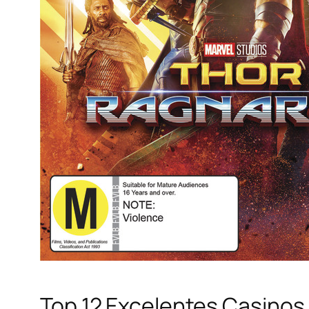
Top 12 Excelentes Casinos 