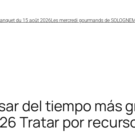
anquet du 15 août 2026
Les mercredi gourmands de SOLOGNE
M
sar del tiempo más 
26 Tratar por recurs