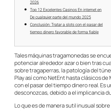
2026
Top 12 Excelentes Casinos En internet en
De cualquier parte del mundo 2025
Conclusión: Tratar a slots con el pasar del
tiempo dinero favorable de forma fiable
Tales máquinas tragamonedas se encuen
potenciar alrededor azar o bien tras cua
sobre tragaperras, la patologí­a del tú
Play así­ como NetEnt hasta clásicos de
con el pasar del tiempo dinero real. Es
desconozcas, debido a el implicancia 
Lo que es de manera sutil inusual sobr