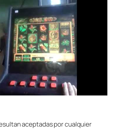
esultan aceptadas por cualquier