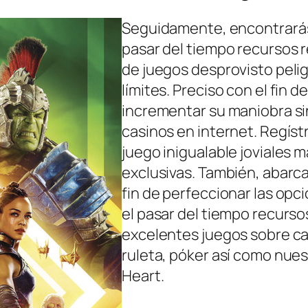
Seguidamente, encontrarás 
pasar del tiempo recursos r
de juegos desprovisto pelig
límites. Preciso con el fin d
incrementar su maniobra sin
casinos en internet. Regíst
juego inigualable joviales 
exclusivas. También, abarca
fin de perfeccionar las opc
el pasar del tiempo recurso
excelentes juegos sobre c
ruleta, póker así­ como nue
Heart.