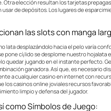
. Otra elección resultan los tarjetas prepagas
usar de depósitos. Los lugares de esparcimien
ionan las slots con manga larg
 lata desplazándolo hacia el pelo varía confo
 pone cí¡lido se desplome nuestro hojalata e
lo quedar jugando en el instante perfecto. G
inación ganadora. Así que, es necesario dis
ente a cualquier casino en internet con recur
 los casinos online joviales recursos favorab
imiento limpio y defensa del jugador.
í­ como Símbolos de Juego: