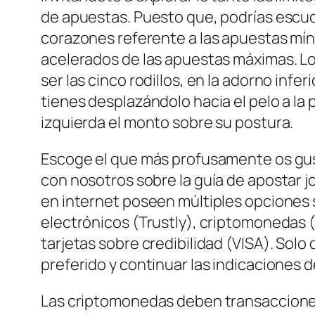
de apuestas. Puesto que, podrías escuc
corazones referente a las apuestas míni
acelerados de las apuestas máximas. L
ser las cinco rodillos, en la adorno infe
tienes desplazándolo hacia el pelo a la p
izquierda el monto sobre su postura.
Escoge el que más profusamente os gus
con nosotros sobre la guía de apostar jo
en internet poseen múltiples opcione
electrónicos (Trustly), criptomonedas (
tarjetas sobre credibilidad (VISA). Sol
preferido y continuar las indicaciones d
Las criptomonedas deben transacciones