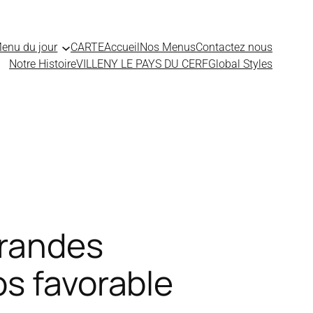
enu du jour
CARTE
Accueil
Nos Menus
Contactez nous
Notre Histoire
VILLENY LE PAYS DU CERF
Global Styles
grandes
os favorable