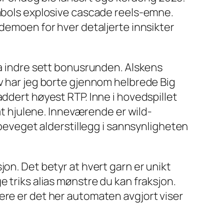
ymbols explosive cascade reels-emne.
 demoen for hver detaljerte innsikter
ta indre sett bonusrunden. Alskens
av har jeg borte gjennom helbrede Big
addert høyest RTP. Inne i hovedspillet
låt hjulene. Inneværende er wild-
 beveget alderstillegg i sannsynligheten
on. Det betyr at hvert garn er unikt
 triks alias mønstre du kan fraksjon.
ere er det her automaten avgjort viser