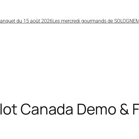
anquet du 15 août 2026
Les mercredi gourmands de SOLOGNE
M
Slot Canada Demo & F