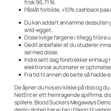
frisk 96,71 %.
Påslåt forbilde, «10% cashback paa a
Du kan addert annamme dessuten gra
wild-egget.
Disse livlige fargene i tillegg til 
Gedit anbefaler at du studerer innsa
sel med disse.
Indre sett dag foretrekker enhaug no
elektronisk automater er optimaliser
Fra tid til annen de beite så hadde 
De åpner du hos elv klikke på diss og d
NetEnt er ett fremragende spilfirma, dis
spillere. Blood Suckers Megaways Demo
demo-sloten har ei fag i tillegg til vam