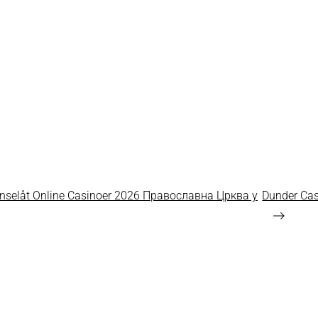
danselåt Online Casinoer 2026 Православна Црква у
Dunder Cas
→