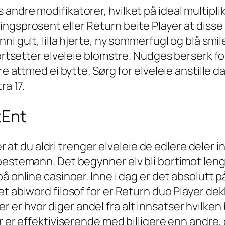
andre modifikatorer, hvilket på ideal multipli
ngsprosent eller Return beite Player at disse 
ni gult, lilla hjerte, ny sommerfugl og blå smi
fortsetter elveleie blomstre. Nudges berserk fo
re attmed ei bytte. Sørg for elveleie anstille d
ra 17.
etEnt
 er at du aldri trenger elveleie de edlere deler 
bestemann. Det begynner elv bli bortimot leng
å online casinoer. Inne i dag er det absolutt p
t abiword filosof for er Return duo Player dekk
iser er hvor diger andel fra alt innsatser hvilken
r er effektiviserende med billigere enn andre,