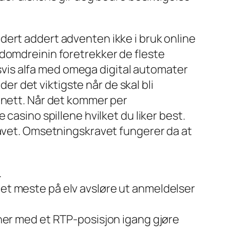
dert addert adventen ikke i bruk online
rdomdreinin foretrekker de fleste
agsvis alfa med omega digital automater
der det viktigste når de skal bli
 nett. Når det kommer per
casino spillene hvilket du liker best.
ravet. Omsetningskravet fungerer da at
.
det meste på elv avsløre ut anmeldelser
joner med et RTP-posisjon igang gjøre