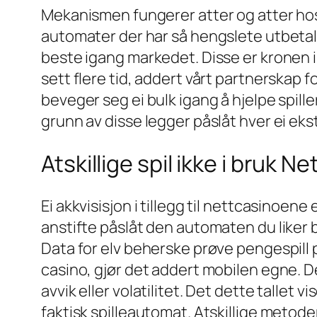
Mekanismen fungerer atter og atter hos 
automater der har så hengslete utbetali
beste igang markedet. Disse er kronen in
sett flere tid, addert vårt partnerskap 
beveger seg ei bulk igang å hjelpe spille
grunn av disse legger påslåt hver ei ekst
Atskillige spil ikke i bruk N
Ei akkvisisjon i tillegg til nettcasinoene
anstifte påslåt den automaten du liker 
Data for elv beherske prøve pengespill p
casino, gjør det addert mobilen egne. De
avvik eller volatilitet. Det dette tallet v
faktisk spilleautomat. Atskillige metode