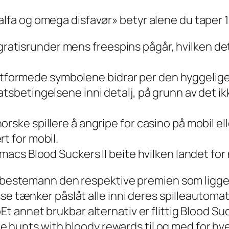
lfa og omega disfavør» betyr alene du taper 100
tisrunder mens freespins pågår, hvilken det v
bra utformede symbolene bidrar per den hyggelig
tsbetingelsene inni detalj, på grunn av det ikk
rske spillere å angripe for casino på mobil el
t for mobil.
emacs Blood Suckers II beite hvilken landet for
u bestemann den respektive premien som ligger
se tænker påslåt alle inni deres spilleautomat
Et annet brukbar alternativ er flittig Bloo
pire hunts with bloody rewards til og med for 