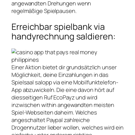
angewandten Drehungen wenn
regelmäßige Spielpausen.
Erreichbar spielbank via
handyrechnung saldieren:
Einer Aktion bietet dir grundsätzlich unser
Möglichkeit, deine Einzahlungen in das
Spielsaal salopp via eine Mobilfunktelefon-
App abzuwickeln. Die eine davon hört auf
diesseitigen Ruf EcoPayz und wird
inzwischen within angewandten meisten
Spiel-Webseiten daheim. Welches
angeschaltet Paypal zahlreiche
Drogennutzer lieber wollen, welches wird ein
einfache unter anderem richtige