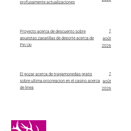
profusamente actualizaciones
7
Proyecto acerca de descuento sobre
apuestas zapatillas de deporte acerca de
août
Pin Up
2026
7
El gozar acerca de tragamonedas gratis
sobre ultima procreacion en el casino acerca
août
de linea
2026