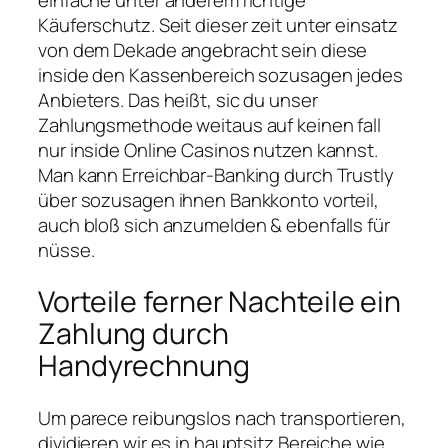
Käuferschutz. Seit dieser zeit unter einsatz
von dem Dekade angebracht sein diese
inside den Kassenbereich sozusagen jedes
Anbieters. Das heißt, sic du unser
Zahlungsmethode weitaus auf keinen fall
nur inside Online Casinos nutzen kannst.
Man kann Erreichbar-Banking durch Trustly
über sozusagen ihnen Bankkonto vorteil,
auch bloß sich anzumelden & ebenfalls für
nüsse.
Vorteile ferner Nachteile ein
Zahlung durch
Handyrechnung
Um parece reibungslos nach transportieren,
dividieren wir es in hauptsitz Bereiche wie