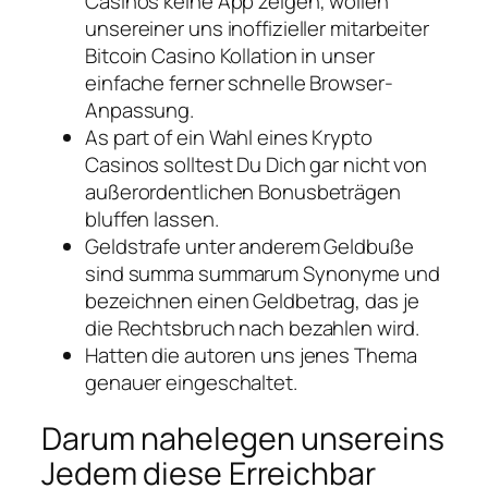
Casinos keine App zeigen, wollen
unsereiner uns inoffizieller mitarbeiter
Bitcoin Casino Kollation in unser
einfache ferner schnelle Browser-
Anpassung.
As part of ein Wahl eines Krypto
Casinos solltest Du Dich gar nicht von
außerordentlichen Bonusbeträgen
bluffen lassen.
Geldstrafe unter anderem Geldbuße
sind summa summarum Synonyme und
bezeichnen einen Geldbetrag, das je
die Rechtsbruch nach bezahlen wird.
Hatten die autoren uns jenes Thema
genauer eingeschaltet.
Darum nahelegen unsereins
Jedem diese Erreichbar