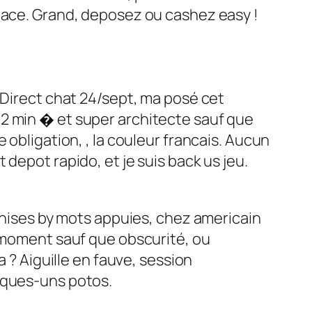
icace. Grand, deposez ou cashez easy !
 Direct chat 24/sept, ma posé cet
 2 min � et super architecte sauf que
 obligation, , la couleur francais. Aucun
depot rapido, et je suis back us jeu.
échises by mots appuies, chez americain
o moment sauf que obscurité, ou
 ? Aiguille en fauve, session
lques-uns potos.