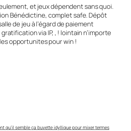
seulement, et jeux dépendent sans quoi.
ation Bénédictine, complet safe. Dépôt
 salle de jeu à l’égard de paiement
ification via IP, , ! lointain n’importe
 les opportunites pour win !
t qu’il semble ça buvette idyllique pour mixer termes