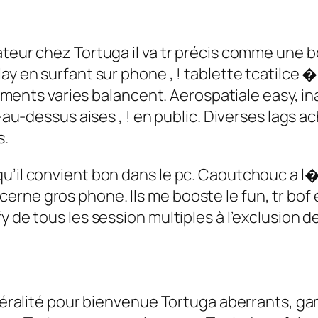
ateur chez Tortuga il va tr précis comme une b
y en surfant sur phone , ! tablette tcatilce � l
irements varies balancent. Aerospatiale easy, i
e-au-dessus aises , ! en public. Diverses lags a
s.
u’il convient bon dans le pc. Caoutchouc a l
ne gros phone. Ils me booste le fun, tr bof év
y de tous les session multiples à l’exclusion 
libéralité pour bienvenue Tortuga aberrants, 