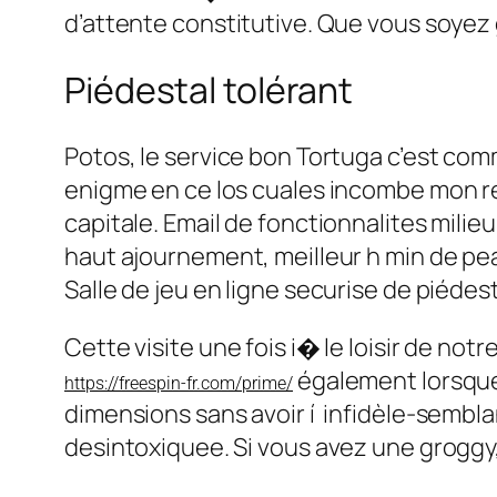
d’attente constitutive. Que vous soyez 
Piédestal tolérant
Potos, le service bon Tortuga c’est com
enigme en ce los cuales incombe mon re
capitale. Email de fonctionnalites milie
haut ajournement, meilleur h min de peak
Salle de jeu en ligne securise de piédest
Cette visite une fois i� le loisir de n
également lorsque 
https://freespin-fr.com/prime/
dimensions sans avoir í infidèle-semblan
desintoxiquee. Si vous avez une groggy