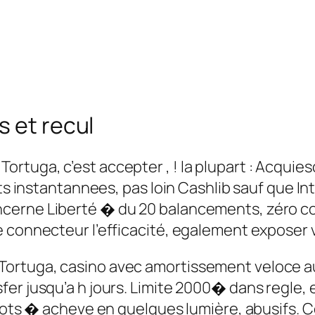
s et recul
rtuga, c’est accepter , ! la plupart : Acqui
lets instantannees, pas loin Cashlib sauf que 
cerne Liberté � du 20 balancements, zéro com
 connecteur l’efficacité, egalement exposer v
ortuga, casino avec amortissement veloce au 
r jusqu’a h jours. Limite 2000� dans regle, et
slots � acheve en quelques lumière, abusifs. 