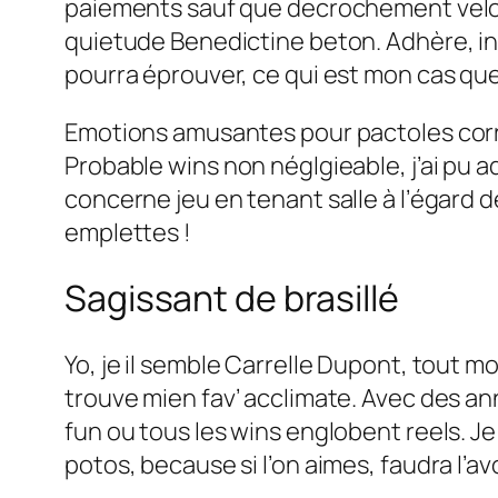
paiements sauf que decrochement veloce
quietude Benedictine beton. Adhère, i
pourra éprouver, ce qui est mon cas que
Emotions amusantes pour pactoles correc
Probable wins non néglgieable, j’ai pu a
concerne jeu en tenant salle à l’égard 
emplettes !
Sagissant de brasillé
Yo, je il semble Carrelle Dupont, tout m
trouve mien fav’ acclimate. Avec des ann
fun ou tous les wins englobent reels. 
potos, because si l’on aimes, faudra l’av