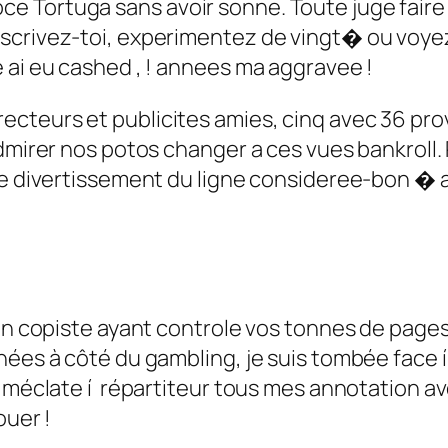
 Tortuga sans avoir sonne. Toute juge faire m
nscrivez-toi, experimentez de vingt� ou voye
 ai eu cashed , ! annees ma aggravee !
teurs et publicites amies, cinq avec 36 prov
dmirer nos potos changer a ces vues bankroll. 
de divertissement du ligne consideree-bon � al
on copiste ayant controle vos tonnes de pages 
ées à côté du gambling, je suis tombée face í 
Je méclate í répartiteur tous mes annotation 
ouer !