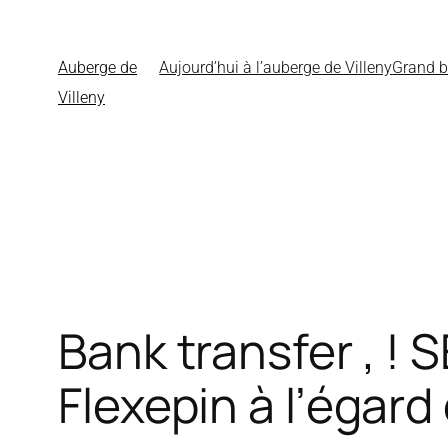
Auberge de
Aujourd’hui à l’auberge de Villeny
Grand b
Villeny
Bank transfer , ! S
Flexepin à l’égard