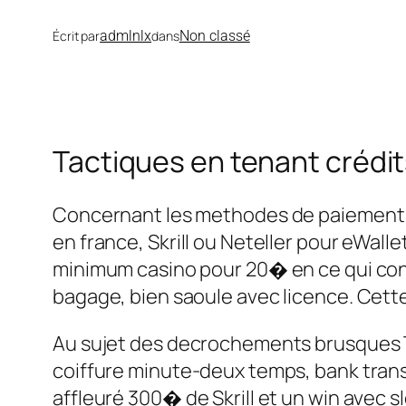
admlnlx
Non classé
Écrit par
dans
Tactiques en tenant crédit
Concernant les methodes de paiement To
en france, Skrill ou Neteller pour eWal
minimum casino pour 20� en ce qui con
bagage, bien saoule avec licence. Cette
Au sujet des decrochements brusques T
coiffure minute-deux temps, bank transfe
affleuré 300� de Skrill et un win avec 