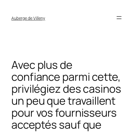
Auberge de Villeny
Avec plus de
confiance parmi cette,
privilégiez des casinos
un peu que travaillent
pour vos fournisseurs
acceptés sauf que