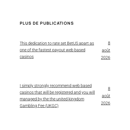
PLUS DE PUBLICATIONS
8
This dedication to rate set BetUS apart as
one of the fastest payout web based
août
casinos
2026
I simply strongly recommend web based
8
casinos that will be registered and you will
août
managed by the the united kingdom
2026
Gambling Fee (UKGC)