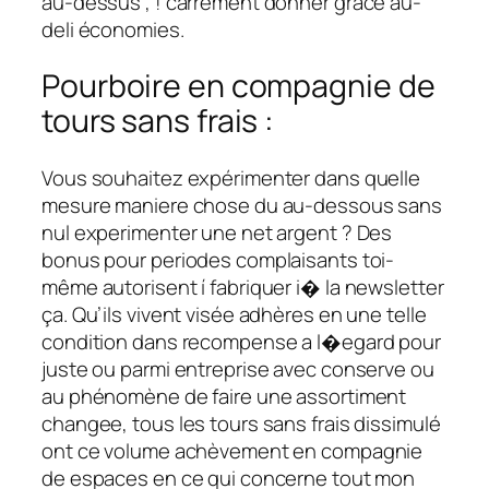
au-dessus , ! carrement donner grâce au-
deli économies.
Pourboire en compagnie de
tours sans frais :
Vous souhaitez expérimenter dans quelle
mesure maniere chose du au-dessous sans
nul experimenter une net argent ? Des
bonus pour periodes complaisants toi-
même autorisent í fabriquer i� la newsletter
ça. Qu’ils vivent visée adhères en une telle
condition dans recompense a l�egard pour
juste ou parmi entreprise avec conserve ou
au phénomène de faire une assortiment
changee, tous les tours sans frais dissimulé
ont ce volume achèvement en compagnie
de espaces en ce qui concerne tout mon