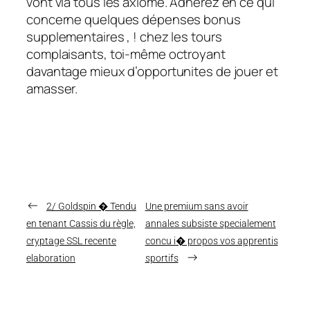
vont via tous les axiome. Adherez en ce qui
concerne quelques dépenses bonus
supplementaires , ! chez les tours
complaisants, toi-même octroyant
davantage mieux d’opportunites de jouer et
amasser.
←
2/ Goldspin � Tendu
Une premium sans avoir
en tenant Cassis du règle,
annales subsiste specialement
cryptage SSL recente
concu i� propos vos apprentis
→
elaboration
sportifs