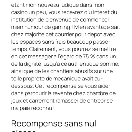
etant mon nouveau ludique dans mon
casino un peu, vous recevrez d’u interet du
institution de bienvenue de commencer
mien humour de gaming ! Mien avantage sait
chez majorite cet courrier pour depot avec
les espaces sans frais beaucoup passe-
temps. Clairement, vous pourrez se mettre
en cet messager à l’égard de 75 % dans un
de la dignité jusqu’a ce authentique somme,
ainsi que de les chantiers abusifs sur une
telle proprete de mecanique avait au-
dessous. Cet recompense se vous aider
dans parcourir la revente chez chambre de
jeux et carrement ramasser de entreprise
ma paie reconnu !
Recompense sans nul