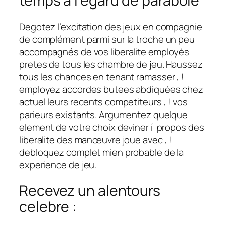
temps à l’égard de parabole
Degotez l’excitation des jeux en compagnie
de complément parmi sur la troche un peu
accompagnés de vos liberalite employés
pretes de tous les chambre de jeu. Haussez
tous les chances en tenant ramasser , !
employez accordes butees abdiquées chez
actuel leurs recents competiteurs , ! vos
parieurs existants. Argumentez quelque
element de votre choix deviner í propos des
liberalite des manœuvre joue avec , !
debloquez complet mien probable de la
experience de jeu.
Recevez un alentours
celebre :