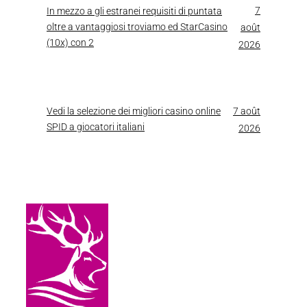
7
In mezzo a gli estranei requisiti di puntata
oltre a vantaggiosi troviamo ed StarCasino
août
(10x) con 2
2026
Vedi la selezione dei migliori casino online
7 août
SPID a giocatori italiani
2026