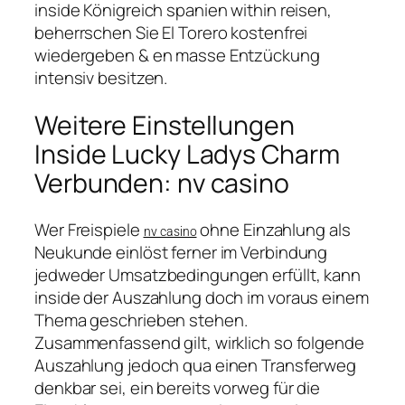
inside Königreich spanien within reisen,
beherrschen Sie El Torero kostenfrei
wiedergeben & en masse Entzückung
intensiv besitzen.
Weitere Einstellungen
Inside Lucky Ladys Charm
Verbunden: nv casino
Wer Freispiele
ohne Einzahlung als
nv casino
Neukunde einlöst ferner im Verbindung
jedweder Umsatzbedingungen erfüllt, kann
inside der Auszahlung doch im voraus einem
Thema geschrieben stehen.
Zusammenfassend gilt, wirklich so folgende
Auszahlung jedoch qua einen Transferweg
denkbar sei, ein bereits vorweg für die