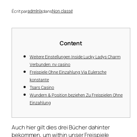
Écrit par
dans
admlnlx
Non classé
Content
Weitere Einstellungen Inside Lucky Ladys Charm
Verbunden: nv casino
Freispiele Ohne Einzahlung Via Eulersche
konstante
Tsars Casino
Wundern & Position beziehen Zu Freispielen Ohne
Einzahlung
Auch hier gilt dies drei Bücher dahinter
bekommen, um within unser Freispiele